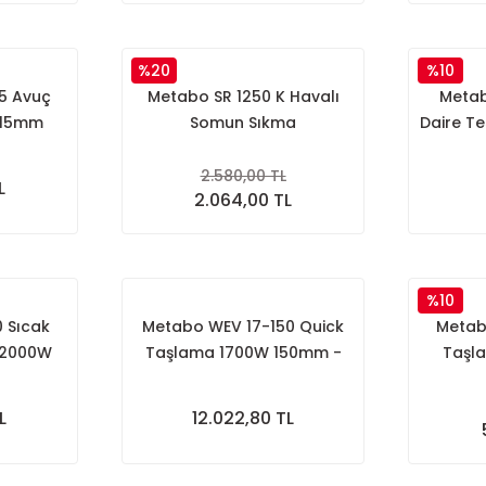
%20
%10
5 Avuç
Metabo SR 1250 K Havalı
Metab
115mm
Somun Sıkma
Daire T
2.580,00 TL
L
2.064,00 TL
%10
 Sıcak
Metabo WEV 17-150 Quick
Metab
 2000W
Taşlama 1700W 150mm -
Taşl
Devir Ayarlı
L
12.022,80 TL