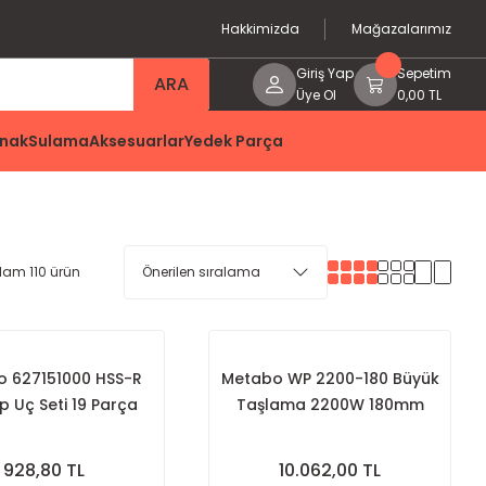
Hakkimizda
Mağazalarımız
Giriş Yap
Sepetim
ARA
Üye Ol
0,00 TL
nak
Sulama
Aksesuarlar
Yedek Parça
lam 110 ürün
 627151000 HSS-R
Metabo WP 2200-180 Büyük
 Uç Seti 19 Parça
Taşlama 2200W 180mm
928,80 TL
10.062,00 TL