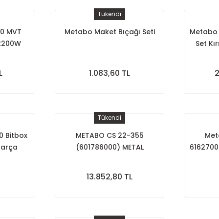
Tükendi
0 MVT
Metabo Maket Bıçağı Seti
Metabo 
2200W
Set Kır
L
1.083,60 TL
2
Tükendi
 Bitbox
METABO CS 22-355
Met
parça
(601786000) METAL
61627000
DOĞRAMA TESTERESİ
11
13.852,80 TL