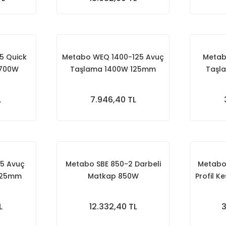
5 Quick
Metabo WEQ 1400-125 Avuç
Metab
1700W
Taşlama 1400W 125mm
Taşl
arlı
L
7.946,40 TL
25 Avuç
Metabo SBE 850-2 Darbeli
Metabo
125mm
Matkap 850W
Profil 
L
12.332,40 TL
3