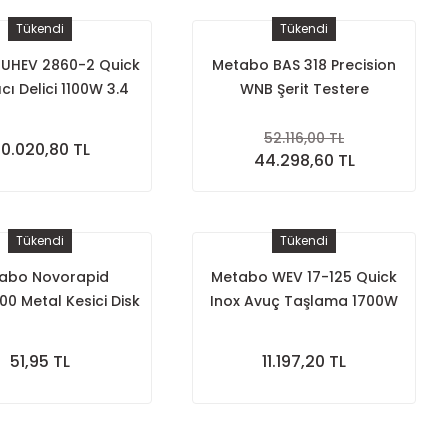
Tükendi
Tükendi
UHEV 2860-2 Quick
Metabo BAS 318 Precision
ıcı Delici 1100W 3.4
WNB Şerit Testere
Joule
52.116,00 TL
0.020,80 TL
44.298,60 TL
Tükendi
Tükendi
abo Novorapid
Metabo WEV 17-125 Quick
0 Metal Kesici Disk
Inox Avuç Taşlama 1700W
5x1.0x22.23mm
125mm Devir Ayarlı
51,95 TL
11.197,20 TL