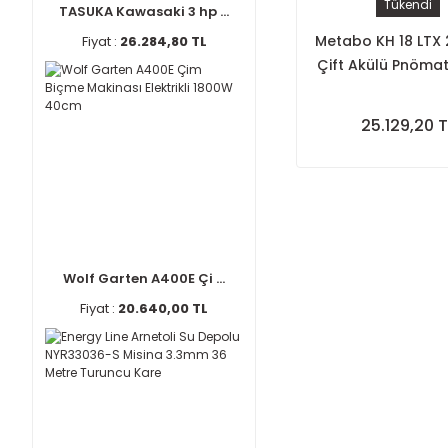
Tükendi
TASUKA Kawasaki 3 hp ...
Metabo KH 18 LTX 
Fiyat :
26.284,80 TL
Çift Akülü Pnömati
Delici 18V 4.
25.129,20 T
Wolf Garten A400E Çi ...
Fiyat :
20.640,00 TL