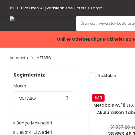
1500 TL ve Üzeri Alışverişlerinizde Ücretsiz Kargo!
Online Ödeme
Bahçe Makineleri
Bahç
Anasayfa
METABO
Seçimleriniz
Stoktakiler
Marka
%10
METABO
Metabo KPA 18 LTX 
Akülü Silikon Ta
Bahçe Makineleri
31.837,20 T
Elektrikli El Aletleri
28.653,48 