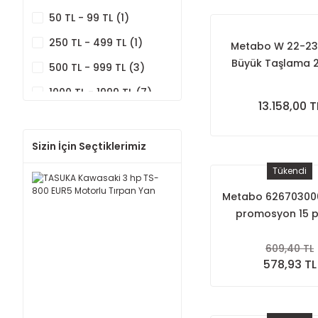
50 TL - 99 TL (1)
250 TL - 499 TL (1)
Metabo W 22-23
Büyük Taşlama 
500 TL - 999 TL (3)
230mm
1000 TL - 1999 TL (7)
13.158,00 T
2000 TL - 2999 TL (7)
3000 TL - 5000 TL (9)
Sizin İçin Seçtiklerimiz
5000 TL ve üzeri (82)
Tükendi
Metabo 626703000
promosyon 15 
609,40 TL
578,93 TL