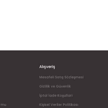
Alışveriş
Mesafeli Satış Sözleşmesi
Gizlilik ve Güvenlik
İptal İade Koşullari
ormu
Kişisel Veriler Politikası