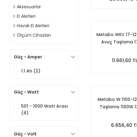
Aksesuarlar
El Aletleri
Havalı El Aletleri
Metabo WEV 17-12
Ölçüm Cihazları
Avuç Taşlama 
125mm Devir Ay
Güç - Amper
11.661,60 T
1.1 Ah (2)
Güç - Watt
Metabo W 1100-1
501 - 1000 Watt Arası
Taşlama 1100W 
(4)
6.656,40 T
Güç - Volt