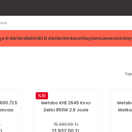
e El Aletleri
Elektrikli El Aletleri
Hırdavat
İlaçlama
Jeneratör
Kay
Top
%10
600 /3.5
Metabo KHE 2645 Kırıcı
Metabo
bancası
Delici 850W 2.9 Joule
Matkap
L
15.480,00 TL
TL
13.932,00 TL