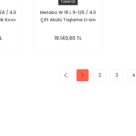
Tükendi
24 / 4.0
Metabo W 18 L 9-125 / 4.0
k Kırıcı
Çift Akülü Taşlama Li-ion
0Ah
18V 4.0Ah
L
19.143,60 TL
1
2
3
4