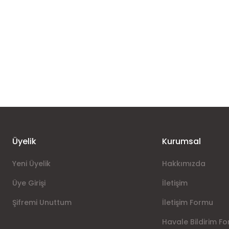
Üyelik
Kurumsal
Yeni Üyelik
Hakkımızda
Üye Girişi
İletişim
Şifremi Unuttum
İletişim Formu
Havale Bildirim F