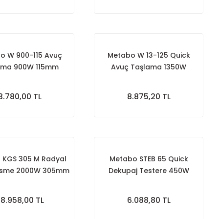
o W 900-115 Avuç
Metabo W 13-125 Quick
ama 900W 115mm
Avuç Taşlama 1350W
125mm
3.780,00 TL
8.875,20 TL
 KGS 305 M Radyal
Metabo STEB 65 Quick
Kesme 2000W 305mm
Dekupaj Testere 450W
8.958,00 TL
6.088,80 TL