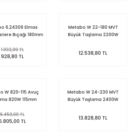
o 6.24309 Elmas
Metabo W 22-180 MVT
estere Bıçağı 180mm
Büyük Taşlama 2200W
180mm
1.032,00 TL
12.538,80 TL
928,80 TL
o W 820-115 Avuç
Metabo W 24-230 MVT
ama 820W 115mm
Büyük Taşlama 2400W
230mm
6.450,00 TL
13.828,80 TL
5.805,00 TL