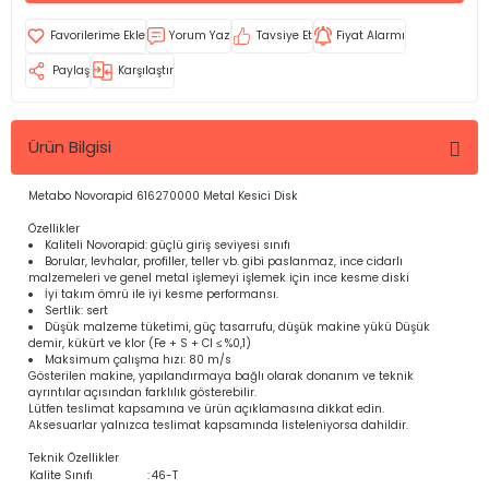
Yorum Yaz
Tavsiye Et
Fiyat Alarmı
Paylaş
Karşılaştır
Ürün Bilgisi
Metabo Novorapid 616270000 Metal Kesici Disk
Özellikler
Kaliteli Novorapid: güçlü giriş seviyesi sınıfı
Borular, levhalar, profiller, teller vb. gibi paslanmaz, ince cidarlı
malzemeleri ve genel metal işlemeyi işlemek için ince kesme diski
İyi takım ömrü ile iyi kesme performansı.
Sertlik: sert
Düşük malzeme tüketimi, güç tasarrufu, düşük makine yükü Düşük
demir, kükürt ve klor (Fe + S + Cl ≤ %0,1)
Maksimum çalışma hızı: 80 m/s
Gösterilen makine, yapılandırmaya bağlı olarak donanım ve teknik
ayrıntılar açısından farklılık gösterebilir.
Lütfen teslimat kapsamına ve ürün açıklamasına dikkat edin.
Aksesuarlar yalnızca teslimat kapsamında listeleniyorsa dahildir.
Teknik Özellikler
Kalite Sınıfı
:
46-T