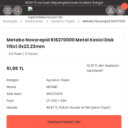
1500 TL ve Üzeri Alışverişlerinizde Ücretsiz Kargo!
Anasayfa
Aksesuarlar
Aşındırıcı Taşlar
Metabo Novorapid 616270000 M
Metabo Novorapid 616270000 Metal Kesici Disk
115x1.0x22.23mm
0.0 Puan / 0 Yorum
10,39 TL den başlayan
51,95 TL
taksitlerle!!
Kategori
Aşındırıcı Taşlar
Marka
METABO
Stok Kodu
616270000
Fiyat
1,17 USD + KDV
Havale
49,87 TL (%4,00 Havale ve Tek Çekim Fiyatı)
Gelince Haber Ver