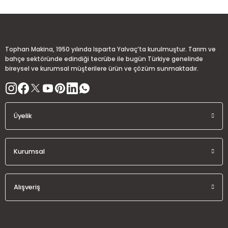
Ürün açıklamasında eksik bilgiler bulunuyor.
Deneyimini Paylaş
Ürün bilgilerinde hatalar bulunuyor.
Ürün fiyatı diğer sitelerden daha pahalı.
Tophan Makina, 1950 yılında Isparta Yalvaç’ta kurulmuştur. Tarım ve
Bu ürüne benzer farklı alternatifler olmalı.
bahçe sektöründe edindiği tecrübe ile bugün Türkiye genelinde
bireysel ve kurumsal müşterilere ürün ve çözüm sunmaktadır.
Üyelik
Gönder
Kurumsal
Alışveriş