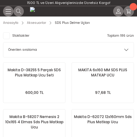
1500 TL ve Üzeri Alışverişlerinizde Ücretsiz Kargo!
Anasayfa
Aksesuarlar
SDS Plus Delme Uçları
Stoktakiler
Toplam 186 ürün
Makita D-38255 5 Parçalı SDS
MAKİTA 6x160 MM SDS PLUS
Plus Matkap Ucu Seti
MATKAP UCU
600,00 TL
97,68 TL
Makita B-58207 Nemesis 2
Makita D-62072 12x160mm Sds
10x165 4 Elmas Sds Plus Matkap
Plus Matkap Ucu
Ucu