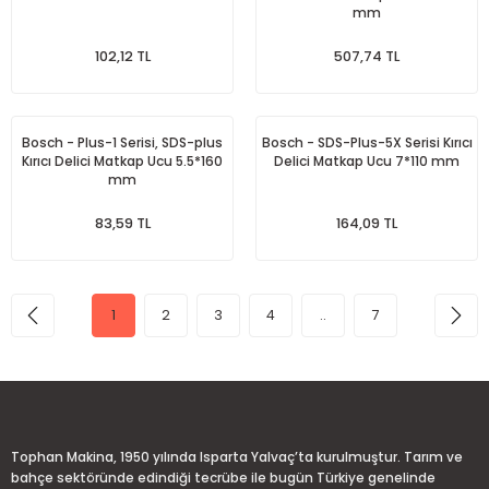
mm
102,12 TL
507,74 TL
Bosch - Plus-1 Serisi, SDS-plus
Bosch - SDS-Plus-5X Serisi Kırıcı
Kırıcı Delici Matkap Ucu 5.5*160
Delici Matkap Ucu 7*110 mm
mm
83,59 TL
164,09 TL
1
2
3
4
..
7
Tophan Makina, 1950 yılında Isparta Yalvaç’ta kurulmuştur. Tarım ve
bahçe sektöründe edindiği tecrübe ile bugün Türkiye genelinde