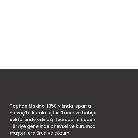
Bu ürünün fiyat bilgisi, resim, ürün açıklamalarında ve diğer
Görüş ve önerileriniz için teşekkür ederiz.
Ürün resmi kalitesiz, bozuk veya görüntülenemiyor.
Ürün açıklamasında eksik bilgiler bulunuyor.
Ürün bilgilerinde hatalar bulunuyor.
Ürün fiyatı diğer sitelerden daha pahalı.
Bu ürüne benzer farklı alternatifler olmalı.
Tophan Makina, 1950 yılında Isparta
Yalvaç’ta kurulmuştur. Tarım ve bahçe
sektöründe edindiği tecrübe ile bugün
Türkiye genelinde bireysel ve kurumsal
müşterilere ürün ve çözüm