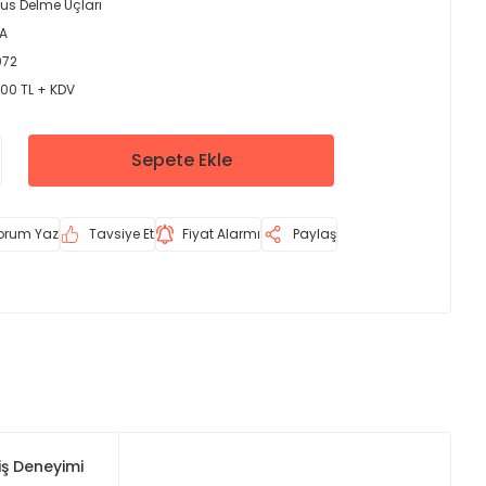
lus Delme Uçları
A
072
,00 TL + KDV
Sepete Ekle
orum Yaz
Tavsiye Et
Fiyat Alarmı
Paylaş
iş Deneyimi