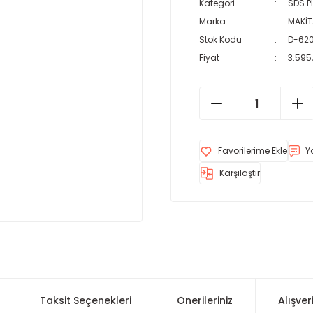
Kategori
SDS P
Marka
MAKİT
Stok Kodu
D-62
Fiyat
3.595
Y
Karşılaştır
Taksit Seçenekleri
Önerileriniz
Alışver