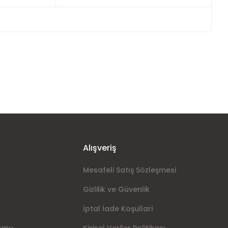
ımıza iletebilirsiniz.
Alışveriş
Mesafeli Satış Sözleşmesi
Gizlilik ve Güvenlik
İptal İade Koşullari