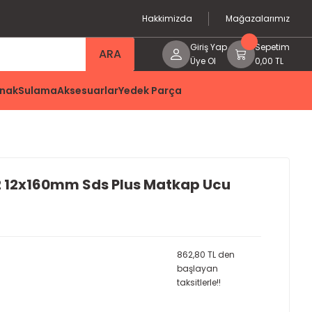
Hakkimizda
Mağazalarımız
Giriş Yap
Sepetim
ARA
Üye Ol
0,00 TL
nak
Sulama
Aksesuarlar
Yedek Parça
 12x160mm Sds Plus Matkap Ucu
862,80 TL den
başlayan
taksitlerle!!