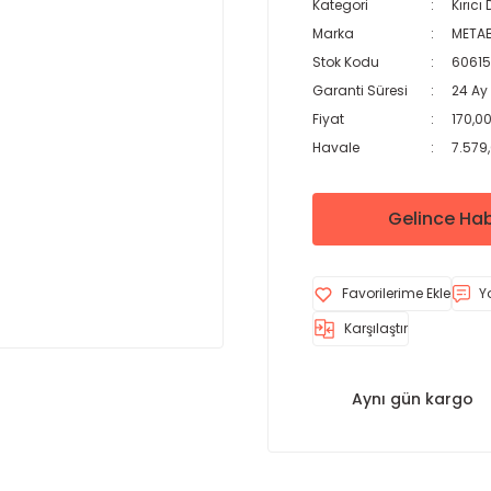
Kategori
Kırıcı 
Marka
META
Stok Kodu
6061
Garanti Süresi
24 Ay
Fiyat
170,0
Havale
7.579,
Gelince Hab
Y
Karşılaştır
Aynı gün kargo