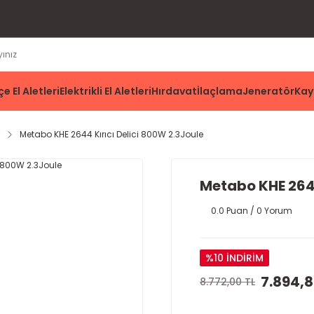
e El Aletleri
Elektrikli El Aletleri
Hırdavat
İlaçlama
Jeneratör
Kay
Metabo KHE 2644 Kırıcı Delici 800W 2.3Joule
Metabo KHE 2644
0.0 Puan / 0 Yorum
%10 İNDİRİM
7.894,8
8.772,00 TL