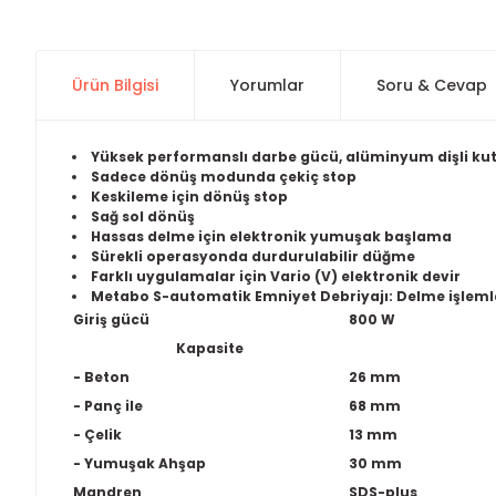
Ürün Bilgisi
Yorumlar
Soru & Cevap
Yüksek performanslı darbe gücü, alüminyum dişli kut
Sadece dönüş modunda çekiç stop
Keskileme için dönüş stop
Sağ sol dönüş
Hassas delme için elektronik yumuşak başlama
Sürekli operasyonda durdurulabilir düğme
Farklı uygulamalar için Vario (V) elektronik devir
Metabo S-automatik Emniyet Debriyajı: Delme işleml
Giriş gücü
800 W
Kapasite
- Beton
26 mm
- Panç ile
68 mm
- Çelik
13 mm
- Yumuşak Ahşap
30 mm
Mandren
SDS-plus