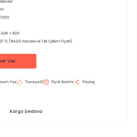
Deliciler
BO
57000
0 EUR + KDV
01 TL (%4,00 Havale ve Tek Çekim Fiyatı)
er Ver
orum Yaz
Tavsiye Et
Fiyat Alarmı
Paylaş
Kargo bedava