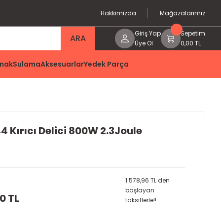
Hakkimizda
Mağazalarımız
Giriş Yap
Sepetim
ARA
Üye Ol
0,00 TL
nak
Sulama
Aksesuarlar
Yedek Parça
 Kırıcı Delici 800W 2.3Joule
1.578,96 TL den
başlayan
0 TL
taksitlerle!!