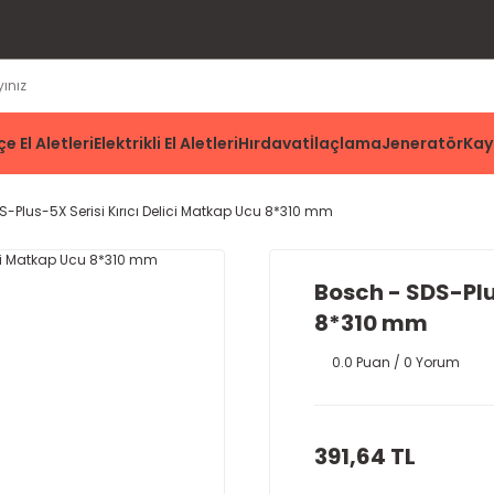
e El Aletleri
Elektrikli El Aletleri
Hırdavat
İlaçlama
Jeneratör
Kay
-Plus-5X Serisi Kırıcı Delici Matkap Ucu 8*310 mm
Bosch - SDS-Plu
8*310 mm
0.0 Puan / 0 Yorum
391,64 TL