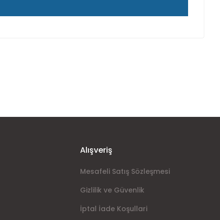
ımıza iletebilirsiniz.
Alışveriş
Mesafeli Satış Sözleşmesi
Gizlilik ve Güvenlik
İptal İade Koşullari