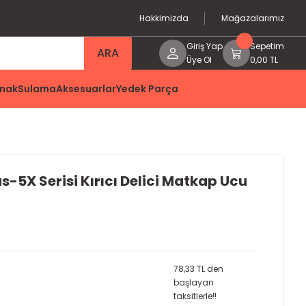
Hakkimizda
Mağazalarımız
Giriş Yap
Sepetim
ARA
Üye Ol
0,00 TL
nak
Sulama
Aksesuarlar
Yedek Parça
s-5X Serisi Kırıcı Delici Matkap Ucu
78,33 TL den
başlayan
taksitlerle!!