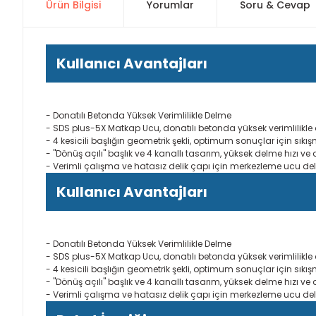
Ürün Bilgisi
Yorumlar
Soru & Cevap
Kullanıcı Avantajları
- Donatılı Betonda Yüksek Verimlilikle Delme
- SDS plus-5X Matkap Ucu, donatılı betonda yüksek verimlilikl
- 4 kesicili başlığın geometrik şekli, optimum sonuçlar için sıkışm
- "Dönüş açılı" başlık ve 4 kanallı tasarım, yüksek delme hızı 
- Verimli çalışma ve hatasız delik çapı için merkezleme ucu d
Kullanıcı Avantajları
- Donatılı Betonda Yüksek Verimlilikle Delme
- SDS plus-5X Matkap Ucu, donatılı betonda yüksek verimlilikl
- 4 kesicili başlığın geometrik şekli, optimum sonuçlar için sıkışm
- "Dönüş açılı" başlık ve 4 kanallı tasarım, yüksek delme hızı 
- Verimli çalışma ve hatasız delik çapı için merkezleme ucu d