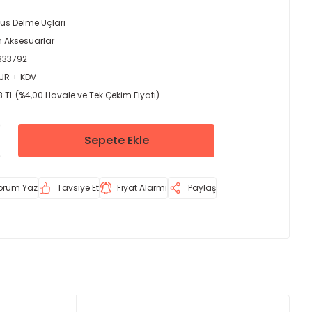
lus Delme Uçları
 Aksesuarlar
833792
EUR + KDV
 TL (%4,00 Havale ve Tek Çekim Fiyatı)
Sepete Ekle
orum Yaz
Tavsiye Et
Fiyat Alarmı
Paylaş