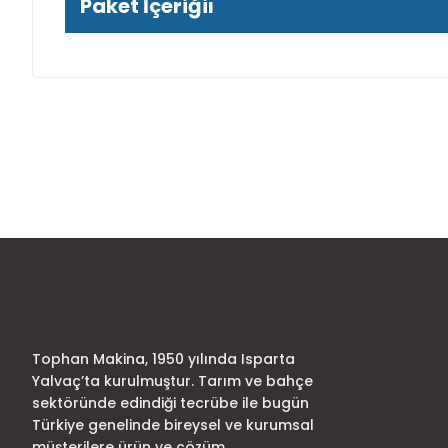
Paket İçeriğiı
Bu ürünün fiyat bilgisi, resim, ürün açıklamalarında ve diğer
Görüş ve önerileriniz için teşekkür ederiz.
Ürün resmi kalitesiz, bozuk veya görüntülenemiyor.
Ürün açıklamasında eksik bilgiler bulunuyor.
Ürün bilgilerinde hatalar bulunuyor.
Ürün fiyatı diğer sitelerden daha pahalı.
Bu ürüne benzer farklı alternatifler olmalı.
Tophan Makina, 1950 yılında Isparta
Yalvaç’ta kurulmuştur. Tarım ve bahçe
sektöründe edindiği tecrübe ile bugün
Türkiye genelinde bireysel ve kurumsal
müşterilere ürün ve çözüm