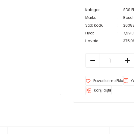
Kategori
SDS P
Marka
Bosch
Stok Kodu
2608
Fiyat
7,59 
Havale
375,98
Y
Karşılaştır