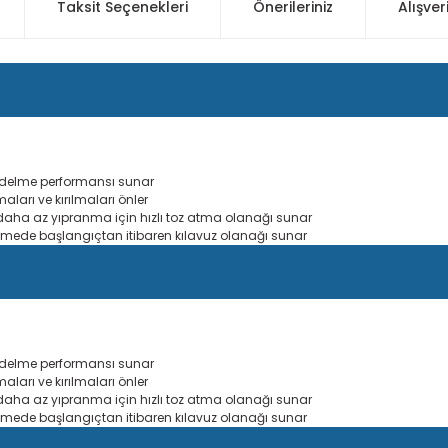
Taksit Seçenekleri
Önerileriniz
Alışver
e delme performansı sunar
aları ve kırılmaları önler
ve daha az yıpranma için hızlı toz atma olanağı sunar
elmede başlangıçtan itibaren kılavuz olanağı sunar
e delme performansı sunar
aları ve kırılmaları önler
ve daha az yıpranma için hızlı toz atma olanağı sunar
elmede başlangıçtan itibaren kılavuz olanağı sunar