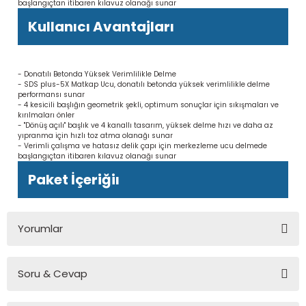
başlangıçtan itibaren kılavuz olanağı sunar
Kullanıcı Avantajları
- Donatılı Betonda Yüksek Verimlilikle Delme
- SDS plus-5X Matkap Ucu, donatılı betonda yüksek verimlilikle delme
performansı sunar
- 4 kesicili başlığın geometrik şekli, optimum sonuçlar için sıkışmaları ve
kırılmaları önler
- "Dönüş açılı" başlık ve 4 kanallı tasarım, yüksek delme hızı ve daha az
yıpranma için hızlı toz atma olanağı sunar
- Verimli çalışma ve hatasız delik çapı için merkezleme ucu delmede
başlangıçtan itibaren kılavuz olanağı sunar
Paket İçeriğiı
Yorumlar
Soru & Cevap
Bu ürüne ilk yorumu siz yapın!