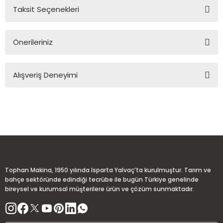
Taksit Seçenekleri
Yorum Yaz
Ürün hakkında henüz soru sorulmamış.
Önerileriniz
Soru Sor
Bu ürünün fiyat bilgisi, resim, ürün açıklamalarında ve diğer
Alışveriş Deneyimi
konularda yetersiz gördüğünüz noktaları öneri formunu
kullanarak tarafımıza iletebilirsiniz.
Görüş ve önerileriniz için teşekkür ederiz.
Sitemize ilk yorumu siz yapın!
Ürün resmi kalitesiz, bozuk veya görüntülenemiyor.
Ürün açıklamasında eksik bilgiler bulunuyor.
Deneyimini Paylaş
Ürün bilgilerinde hatalar bulunuyor.
Ürün fiyatı diğer sitelerden daha pahalı.
Tophan Makina, 1950 yılında Isparta Yalvaç’ta kurulmuştur. Tarım ve
Bu ürüne benzer farklı alternatifler olmalı.
bahçe sektöründe edindiği tecrübe ile bugün Türkiye genelinde
bireysel ve kurumsal müşterilere ürün ve çözüm sunmaktadır.