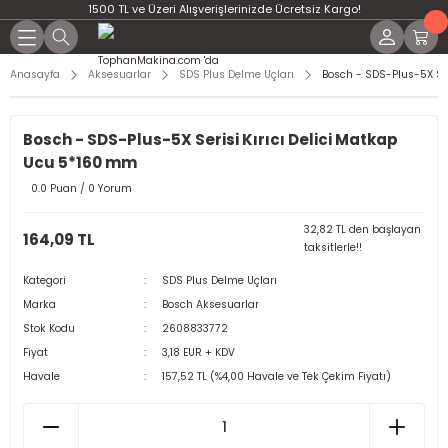
1500 TL ve Üzeri Alışverişlerinizde Ücretsiz Kargo!
Anasayfa
Aksesuarlar
SDS Plus Delme Uçları
Bosch - SDS-Plus-5X Ser
Bosch - SDS-Plus-5X Serisi Kırıcı Delici Matkap
Ucu 5*160 mm
0.0 Puan / 0 Yorum
32,82 TL den başlayan
164,09 TL
taksitlerle!!
Kategori
SDS Plus Delme Uçları
Marka
Bosch Aksesuarlar
Stok Kodu
2608833772
Fiyat
3,18 EUR + KDV
Havale
157,52 TL (%4,00 Havale ve Tek Çekim Fiyatı)