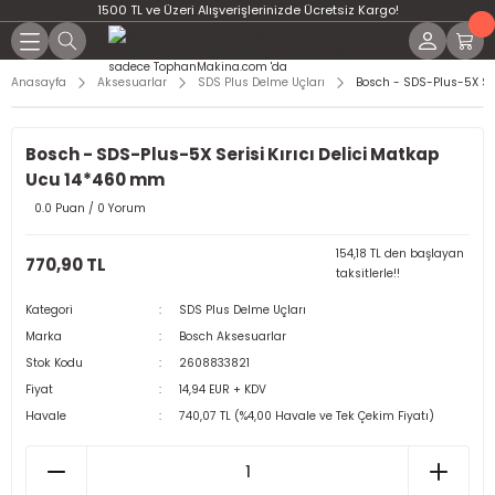
1500 TL ve Üzeri Alışverişlerinizde Ücretsiz Kargo!
Anasayfa
Aksesuarlar
SDS Plus Delme Uçları
Bosch - SDS-Plus-5X Ser
Bosch - SDS-Plus-5X Serisi Kırıcı Delici Matkap
Ucu 14*460 mm
0.0 Puan / 0 Yorum
154,18 TL den başlayan
770,90 TL
taksitlerle!!
Kategori
SDS Plus Delme Uçları
Marka
Bosch Aksesuarlar
Stok Kodu
2608833821
Fiyat
14,94 EUR + KDV
Havale
740,07 TL (%4,00 Havale ve Tek Çekim Fiyatı)