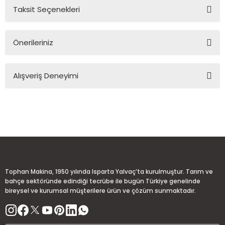
Taksit Seçenekleri
Yorum Yaz
Ürün hakkında henüz soru sorulmamış.
Önerileriniz
Soru Sor
Bu ürünün fiyat bilgisi, resim, ürün açıklamalarında ve diğer
Alışveriş Deneyimi
konularda yetersiz gördüğünüz noktaları öneri formunu
kullanarak tarafımıza iletebilirsiniz.
Görüş ve önerileriniz için teşekkür ederiz.
Sitemize ilk yorumu siz yapın!
Ürün resmi kalitesiz, bozuk veya görüntülenemiyor.
Ürün açıklamasında eksik bilgiler bulunuyor.
Deneyimini Paylaş
Ürün bilgilerinde hatalar bulunuyor.
Ürün fiyatı diğer sitelerden daha pahalı.
Tophan Makina, 1950 yılında Isparta Yalvaç’ta kurulmuştur. Tarım ve
Bu ürüne benzer farklı alternatifler olmalı.
bahçe sektöründe edindiği tecrübe ile bugün Türkiye genelinde
bireysel ve kurumsal müşterilere ürün ve çözüm sunmaktadır.