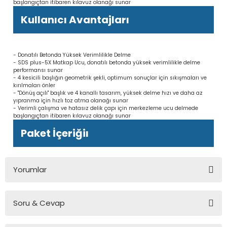
başlangıçtan itibaren kılavuz olanağı sunar
Kullanıcı Avantajları
- Donatılı Betonda Yüksek Verimlilikle Delme
- SDS plus-5X Matkap Ucu, donatılı betonda yüksek verimlilikle delme
performansı sunar
- 4 kesicili başlığın geometrik şekli, optimum sonuçlar için sıkışmaları ve
kırılmaları önler
- "Dönüş açılı" başlık ve 4 kanallı tasarım, yüksek delme hızı ve daha az
yıpranma için hızlı toz atma olanağı sunar
- Verimli çalışma ve hatasız delik çapı için merkezleme ucu delmede
başlangıçtan itibaren kılavuz olanağı sunar
Paket İçeriğiı
Yorumlar
Soru & Cevap
Bu ürüne ilk yorumu siz yapın!