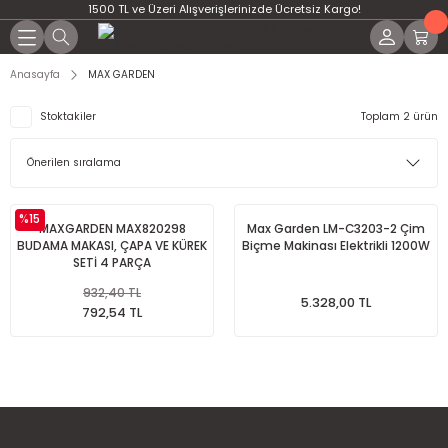
1500 TL ve Üzeri Alışverişlerinizde Ücretsiz Kargo!
Anasayfa
MAX GARDEN
Stoktakiler
Toplam 2 ürün
%15
MAXGARDEN MAX820298
Max Garden LM-C3203-2 Çim
BUDAMA MAKASI, ÇAPA VE KÜREK
Biçme Makinası Elektrikli 1200W
SETİ 4 PARÇA
932,40 TL
5.328,00 TL
792,54 TL