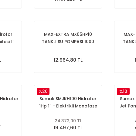
drofor
MAX-EXTRA MX05HP10
MAX-
tesi 1''
TANKLI SU POMPASI 1000
TANKL
Watt
L
12.964,80 TL
%20
%10
Hidrofor
Sumak SMJKH100 Hidrafor
Sumak 
1Hp 1'' - Elektrikli Monofaze
Jet Pom
Jet
24.372,00 TL
L
19.497,60 TL