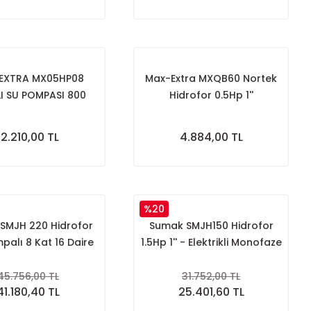
EXTRA MX05HP08
Max-Extra MXQB60 Nortek
I SU POMPASI 800
Hidrofor 0.5Hp 1''
Watt
12.210,00 TL
4.884,00 TL
%20
SMJH 220 Hidrofor
Sumak SMJH150 Hidrofor
palı 8 Kat 16 Daire
1.5Hp 1'' - Elektrikli Monofaze
Jet
45.756,00 TL
31.752,00 TL
41.180,40 TL
25.401,60 TL