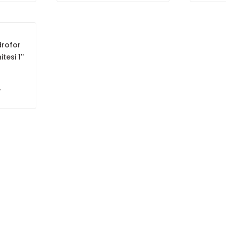
drofor
tesi 1''
L