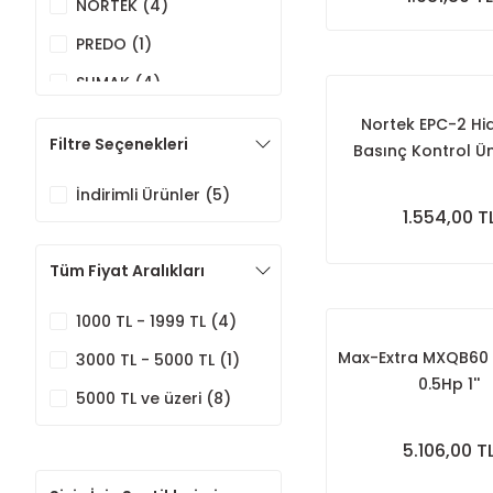
NORTEK (4)
PREDO (1)
SUMAK (4)
Nortek EPC-2 Hi
Filtre Seçenekleri
Basınç Kontrol Üni
İndirimli Ürünler (5)
1.554,00 T
Tüm Fiyat Aralıkları
1000 TL - 1999 TL (4)
Max-Extra MXQB60 
3000 TL - 5000 TL (1)
0.5Hp 1''
5000 TL ve üzeri (8)
5.106,00 T