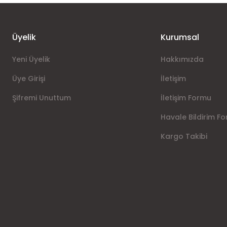
Üyelik
Kurumsal
Yeni Üyelik
Hakkımızda
Üye Girişi
İletişim
Şifremi Unuttum
İletişim Formu
Havale Bildirim F
Kargo Takibi