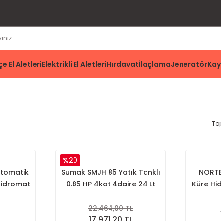
e El Aletleri
Elektrikli El Aletleri
Hırdavat
İlaçlama
Jeneratör
Kay
To
%20
Otomatik
Sumak SMJH 85 Yatık Tanklı
NORTEK
 Hidromat
0.85 HP 4kat 4daire 24 Lt
Küre Hi
22.464,00 TL
17.971,20 TL