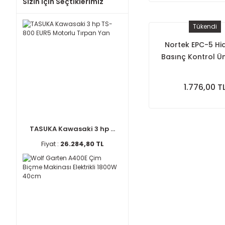
Sizin İçin Seçtiklerimiz
Tükendi
Nortek EPC-5 Hi
Basınç Kontrol Üni
1.776,00 T
TASUKA Kawasaki 3 hp ...
Fiyat :
26.284,80 TL