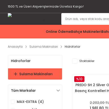
1500 TL ve Üzeri Alışverişlerinizde Ücretsiz Kargo!
Online Ödeme
Bahçe Makineleri
Bahç
Anasayfa
Sulama Makinaları
Hidroforlar
Hidroforlar
Stoktakiler
Sulama Makinaları
%10
PREDO SH 2 Silver 
Tüm Markalar
Basınç Kontrelleri
MAX-EXTRA (4)
2.202,00 TL
1.981,80 TL