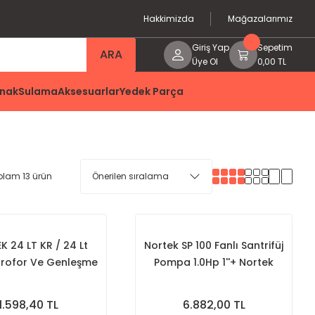
Hakkimizda
Mağazalarımız
Giriş Yap
Sepetim
ARA
Üye Ol
0,00 TL
nak
Sulama
Aksesuarlar
Yedek Parça
plam 13 ürün
 24 LT KR / 24 Lt
Nortek SP 100 Fanlı Santrifüj
drofor Ve Genleşme
Pompa 1.0Hp 1''+ Nortek
Tankı
EPC-2 Basınç Kontrol Ünitesi
1.598,40 TL
6.882,00 TL