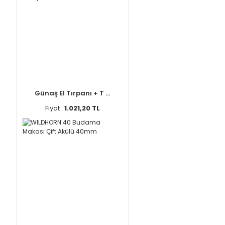
Günaş El Tırpanı + T ...
Fiyat :
1.021,20 TL