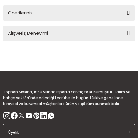
Önerileriniz
Soru Sor
Bu ürünün fiyat bilgisi, resim, ürün açıklamalarında ve diğer
Alışveriş Deneyimi
konularda yetersiz gördüğünüz noktaları öneri formunu
kullanarak tarafımıza iletebilirsiniz.
Görüş ve önerileriniz için teşekkür ederiz.
Sitemize ilk yorumu siz yapın!
Ürün resmi kalitesiz, bozuk veya görüntülenemiyor.
Ürün açıklamasında eksik bilgiler bulunuyor.
Deneyimini Paylaş
Ürün bilgilerinde hatalar bulunuyor.
Ürün fiyatı diğer sitelerden daha pahalı.
Tophan Makina, 1950 yılında Isparta Yalvaç’ta kurulmuştur. Tarım ve
Bu ürüne benzer farklı alternatifler olmalı.
bahçe sektöründe edindiği tecrübe ile bugün Türkiye genelinde
bireysel ve kurumsal müşterilere ürün ve çözüm sunmaktadır.
Üyelik
Gönder