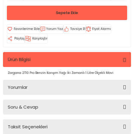
Sepete Ekle
Yorum Yaz
Tavsiye Et
Fiyat Alarmı
Paylaş
Karşılaştır
Ürün Bilgisi
Zargana 2T10 Pro Benzin Karışım Yağı İki Zamanlı 1 Litre Ölçekli Mavi
Yorumlar
Soru & Cevap
Bu ürüne ilk yorumu siz yapın!
Taksit Seçenekleri
Yorum Yaz
Ürün hakkında henüz soru sorulmamış.