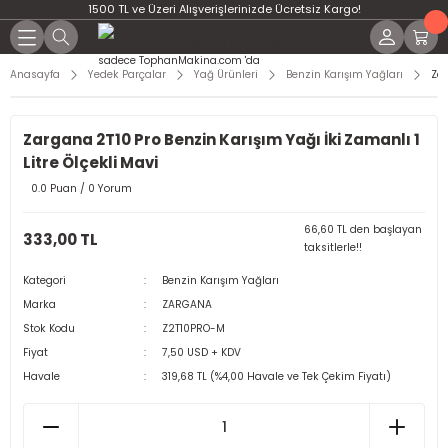
1500 TL ve Üzeri Alışverişlerinizde Ücretsiz Kargo!
Anasayfa
Yedek Parçalar
Yağ Ürünleri
Benzin Karışım Yağları
Zar
Yeni
Zargana 2T10 Pro Benzin Karışım Yağı İki Zamanlı 1
Litre Ölçekli Mavi
0.0 Puan / 0 Yorum
66,60 TL den başlayan
333,00 TL
taksitlerle!!
Kategori
Benzin Karışım Yağları
Marka
ZARGANA
Stok Kodu
Z2T10PRO-M
Fiyat
7,50 USD + KDV
Havale
319,68 TL (%4,00 Havale ve Tek Çekim Fiyatı)