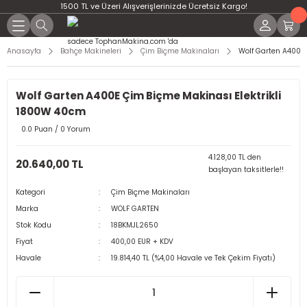
1500 TL ve Üzeri Alışverişlerinizde Ücretsiz Kargo!
Anasayfa
Bahçe Makineleri
Çim Biçme Makinaları
Wolf Garten A400E 
Wolf Garten A400E Çim Biçme Makinası Elektrikli
1800W 40cm
0.0 Puan / 0 Yorum
4.128,00 TL den
20.640,00 TL
başlayan taksitlerle!!
Kategori
Çim Biçme Makinaları
Marka
WOLF GARTEN
Stok Kodu
18BKMJL2650
Fiyat
400,00 EUR + KDV
Havale
19.814,40 TL (%4,00 Havale ve Tek Çekim Fiyatı)