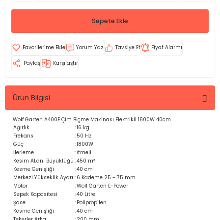
Sepete Ekle
Yorum Yaz
Tavsiye Et
Fiyat Alarmı
Paylaş
Karşılaştır
Ürün Bilgisi
Wolf Garten A400E Çim Biçme Makinası Elektrikli 1800W 40cm
Ağırlık
:
16 kg
Frekans
:
50 Hz
Güç
:
1800W
İlerleme
:
İtmeli
Kesim ALanı Büyüklüğü
:
450 m²
Kesme Genişliği
:
40 cm
Merkezi Yükseklik Ayarı
:
6 Kademe 25 - 75 mm
Motor
:
Wolf Garten E-Power
Sepek Kapasitesi
:
40 Litre
Şase
:
Polipropilen
Kesme Genişliği
:
40 cm
Tekerler Arka
:
200 mm