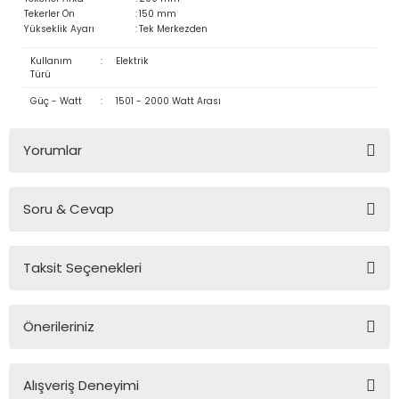
Tekerler Ön
:
150 mm
Yükseklik Ayarı
:
Tek Merkezden
Kullanım
:
Elektrik
Türü
Güç - Watt
:
1501 - 2000 Watt Arası
Yorumlar
Soru & Cevap
Bu ürüne ilk yorumu siz yapın!
Taksit Seçenekleri
Yorum Yaz
Ürün hakkında henüz soru sorulmamış.
Önerileriniz
Soru Sor
Bu ürünün fiyat bilgisi, resim, ürün açıklamalarında ve diğer
Alışveriş Deneyimi
konularda yetersiz gördüğünüz noktaları öneri formunu