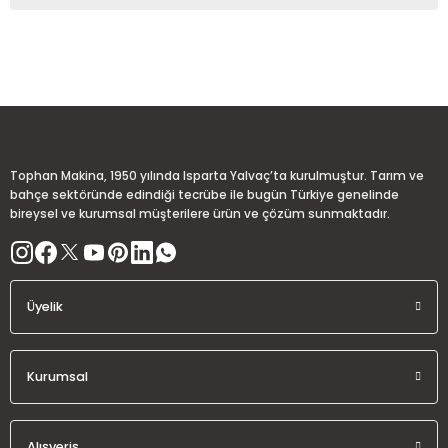
kullanarak tarafımıza iletebilirsiniz.
Görüş ve önerileriniz için teşekkür ederiz.
Sitemize ilk yorumu siz yapın!
Ürün resmi kalitesiz, bozuk veya görüntülenemiyor.
Ürün açıklamasında eksik bilgiler bulunuyor.
Deneyimini Paylaş
Ürün bilgilerinde hatalar bulunuyor.
Ürün fiyatı diğer sitelerden daha pahalı.
Tophan Makina, 1950 yılında Isparta Yalvaç’ta kurulmuştur. Tarım ve
Bu ürüne benzer farklı alternatifler olmalı.
bahçe sektöründe edindiği tecrübe ile bugün Türkiye genelinde
bireysel ve kurumsal müşterilere ürün ve çözüm sunmaktadır.
Üyelik
Gönder
Kurumsal
Alışveriş