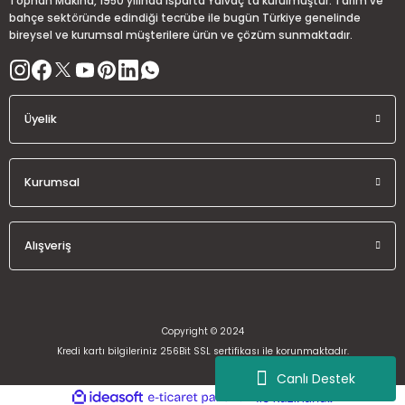
Tophan Makina, 1950 yılında Isparta Yalvaç’ta kurulmuştur. Tarım ve
Bu ürüne benzer farklı alternatifler olmalı.
bahçe sektöründe edindiği tecrübe ile bugün Türkiye genelinde
bireysel ve kurumsal müşterilere ürün ve çözüm sunmaktadır.
Üyelik
Gönder
Kurumsal
Alışveriş
Copyright © 2024
Kredi kartı bilgileriniz 256Bit SSL sertifikası ile korunmaktadır.
Canlı Destek
ideasoft
ile
e-