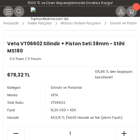
1500 TL ve Üzeri Alışverişlerinizde Ücretsiz Kargo!
Anasayfa
Yedek Parçalar
Motorlu Testere Parçaları
Silindir ve Pistonla
Veta VT06602 Silindir + Piston Seti 38mm - Stihl
MS180
0.0 Puan / 0 Yorum
135,86 TL den başlayan
679,32 TL
taksitlerle!!
Kategori
Silindir ve Pistonlar
Marka
VETA
Stok Kodu
VT06602
Fiyat
15,30 USD + KDV
Havale
652,15 TL (%4,00 Havale ve Tek Çekim Fiyatı)