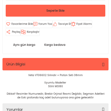
Sepete Ekle
Yorum Yaz
Tavsiye Et
Fiyat Alarmı
Paylaş
Karşılaştır
Aynı gün kargo
Kargo bedava
Ürün Bilgisi
Veta VT06602 Silindir + Piston Seti 38mm
Uyumlu Modeller
Stihl MS180
Dikkat! Resimler Numunedir, Birebir Orjinal Resmi Değildir, Segman Adetleri
de Eski pistonda kaç adet bulunuyorsa ona göre gelecektir
Yorumlar