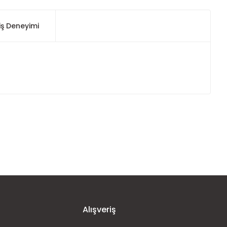
iş Deneyimi
ımıza iletebilirsiniz.
Alışveriş