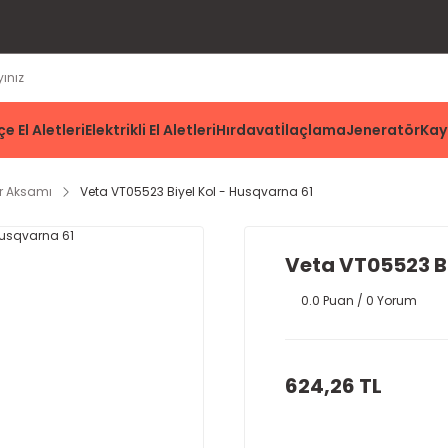
e El Aletleri
Elektrikli El Aletleri
Hırdavat
İlaçlama
Jeneratör
Kay
r Aksamı
Veta VT05523 Biyel Kol - Husqvarna 61
Veta VT05523 Bi
0.0 Puan / 0 Yorum
624,26 TL