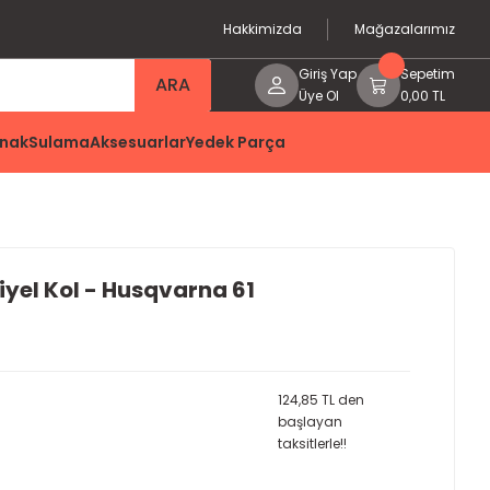
Hakkimizda
Mağazalarımız
Giriş Yap
Sepetim
ARA
Üye Ol
0,00 TL
nak
Sulama
Aksesuarlar
Yedek Parça
yel Kol - Husqvarna 61
124,85 TL den
başlayan
taksitlerle!!