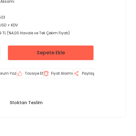
 Aksamı
523
 USD + KDV
 TL (%4,00 Havale ve Tek Çekim Fiyatı)
Sepete Ekle
orum Yaz
Tavsiye Et
Fiyat Alarmı
Paylaş
Stoktan Teslim