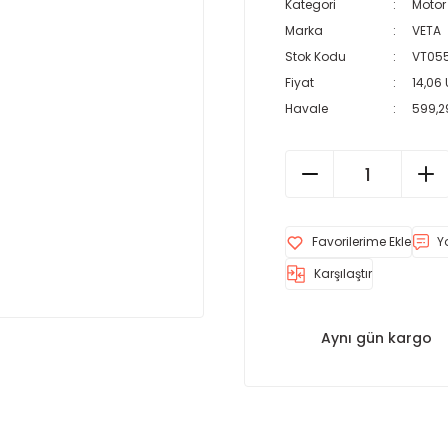
Kategori
Motor
Marka
VETA
Stok Kodu
VT05
Fiyat
14,06
Havale
599,29
Y
Karşılaştır
Aynı gün kargo