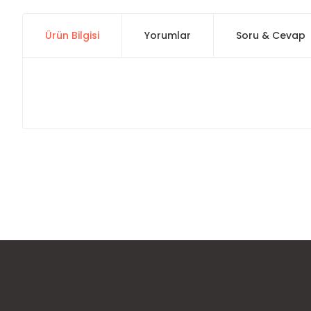
Ürün Bilgisi
Yorumlar
Soru & Cevap
Bu ürünün fiyat bilgisi, resim, ürün açıklamalarında ve diğer
Görüş ve önerileriniz için teşekkür ederiz.
Ürün resmi kalitesiz, bozuk veya görüntülenemiyor.
Ürün açıklamasında eksik bilgiler bulunuyor.
Ürün bilgilerinde hatalar bulunuyor.
Ürün fiyatı diğer sitelerden daha pahalı.
Bu ürüne benzer farklı alternatifler olmalı.