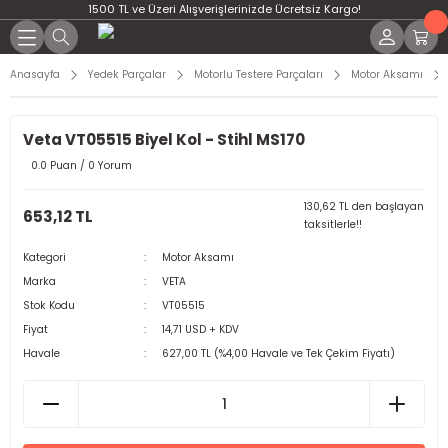
1500 TL ve Üzeri Alışverişlerinizde Ücretsiz Kargo!
Anasayfa
Yedek Parçalar
Motorlu Testere Parçaları
Motor Aksamı
Veta VT05515 Biyel Kol - Stihl MS170
0.0 Puan / 0 Yorum
130,62 TL den başlayan
653,12 TL
taksitlerle!!
Kategori
Motor Aksamı
Marka
VETA
Stok Kodu
VT05515
Fiyat
14,71 USD + KDV
Havale
627,00 TL (%4,00 Havale ve Tek Çekim Fiyatı)