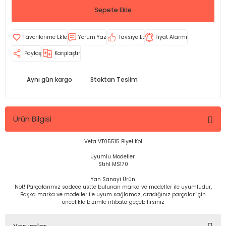
Sepete Ekle
Yorum Yaz
Tavsiye Et
Fiyat Alarmı
Paylaş
Karşılaştır
Aynı gün kargo
Stoktan Teslim
Ürün Bilgisi
Veta VT05515 Biyel Kol
Uyumlu Modeller
Stihl MS170
Yan Sanayi Ürün
Not! Parçalarımız sadece üstte bulunan marka ve modeller ile uyumludur,
Başka marka ve modeller ile uyum sağlamaz, aradığınız parçalar için
öncelikle bizimle irtibata geçebilirsiniz