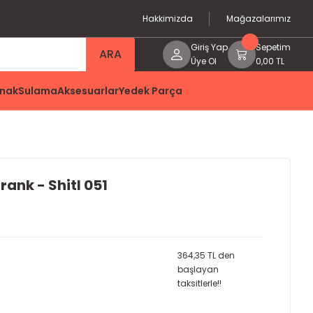
Hakkimizda
Mağazalarımız
Giriş Yap
Sepetim
ARA
Üye Ol
0,00 TL
nak
Sulama
Aksesuarlar
Yedek Parça
ank - Shitl 051
364,35 TL den
başlayan
taksitlerle!!