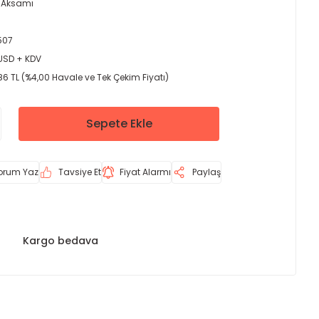
 Aksamı
507
 USD + KDV
86 TL (%4,00 Havale ve Tek Çekim Fiyatı)
Sepete Ekle
orum Yaz
Tavsiye Et
Fiyat Alarmı
Paylaş
Kargo bedava