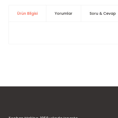
Ürün Bilgisi
Yorumlar
Soru & Cevap
Bu ürünün fiyat bilgisi, resim, ürün açıklamalarında ve diğer
Görüş ve önerileriniz için teşekkür ederiz.
Ürün resmi kalitesiz, bozuk veya görüntülenemiyor.
Ürün açıklamasında eksik bilgiler bulunuyor.
Ürün bilgilerinde hatalar bulunuyor.
Ürün fiyatı diğer sitelerden daha pahalı.
Bu ürüne benzer farklı alternatifler olmalı.