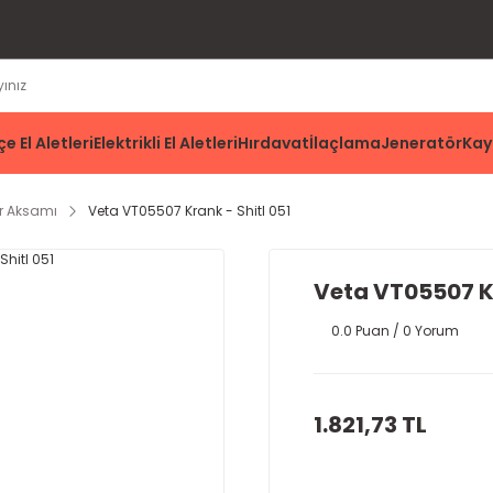
e El Aletleri
Elektrikli El Aletleri
Hırdavat
İlaçlama
Jeneratör
Kay
r Aksamı
Veta VT05507 Krank - Shitl 051
Veta VT05507 Kr
0.0 Puan / 0 Yorum
1.821,73 TL