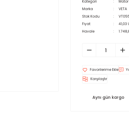
Kategori
Motor
Marka
VETA
Stok Kodu
VT05
Fiyat
41,03
Havale
1.748,
Y
Karşılaştır
Aynı gün kargo