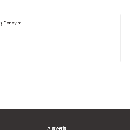
iş Deneyimi
ımıza iletebilirsiniz.
Alışveriş