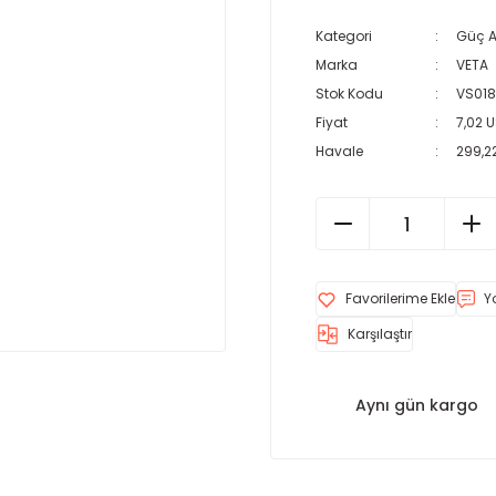
Kategori
Güç A
Marka
VETA
Stok Kodu
VS018
Fiyat
7,02 
Havale
299,22
Y
Karşılaştır
Aynı gün kargo