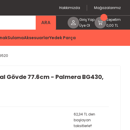
Hakkimizda
Mağazalarımız
Giriş Yap
Sepetim
ARA
Üye Ol
0,00 TL
nak
Sulama
Aksesuarlar
Yedek Parça
BG520
ral Gövde 77.6cm - Palmera BG430,
62,34 TL den
başlayan
taksitlerle!!