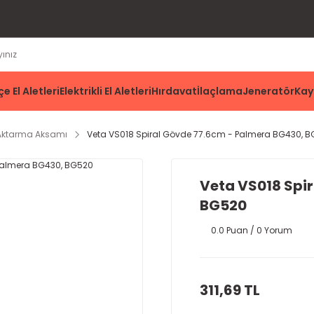
e El Aletleri
Elektrikli El Aletleri
Hırdavat
İlaçlama
Jeneratör
Kay
Aktarma Aksamı
Veta VS018 Spiral Gövde 77.6cm - Palmera BG430, 
Veta VS018 Spi
BG520
0.0 Puan / 0 Yorum
311,69 TL