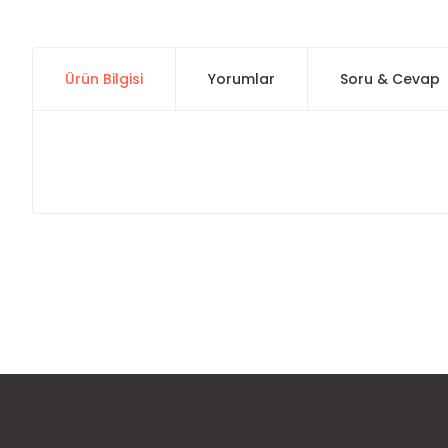
Ürün Bilgisi
Yorumlar
Soru & Cevap
Bu ürünün fiyat bilgisi, resim, ürün açıklamalarında ve diğer
Görüş ve önerileriniz için teşekkür ederiz.
Ürün resmi kalitesiz, bozuk veya görüntülenemiyor.
Ürün açıklamasında eksik bilgiler bulunuyor.
Ürün bilgilerinde hatalar bulunuyor.
Ürün fiyatı diğer sitelerden daha pahalı.
Bu ürüne benzer farklı alternatifler olmalı.