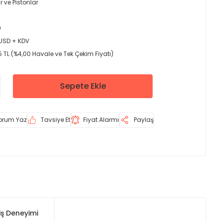
ir ve Pistonlar
9
 USD + KDV
 TL (%4,00 Havale ve Tek Çekim Fiyatı)
Sepete Ekle
orum Yaz
Tavsiye Et
Fiyat Alarmı
Paylaş
iş Deneyimi