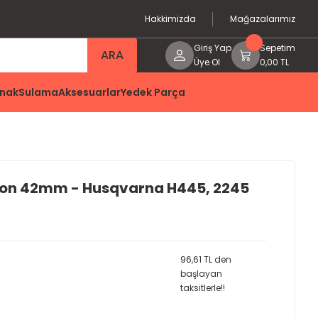
Hakkimizda
Mağazalarımız
Giriş Yap
Sepetim
ARA
Üye Ol
0,00 TL
nak
Sulama
Aksesuarlar
Yedek Parça
ton 42mm - Husqvarna H445, 2245
96,61 TL den
başlayan
taksitlerle!!