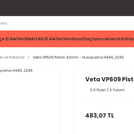
e El Aletleri
Elektrikli El Aletleri
Hırdavat
İlaçlama
Jeneratör
Kay
dir ve Pistonlar
Veta VP609 Piston 42mm - Husqvarna H445, 2245
Veta VP609 Pis
0.0 Puan / 0 Yorum
483,07 TL