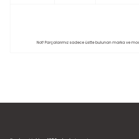
Not! Parçalarımız sadece üstte bulunan marka ve model
Bu ürünün fiyat bilgisi, resim, ürün açıklamalarında ve diğer
Görüş ve önerileriniz için teşekkür ederiz.
Ürün resmi kalitesiz, bozuk veya görüntülenemiyor.
Ürün açıklamasında eksik bilgiler bulunuyor.
Ürün bilgilerinde hatalar bulunuyor.
Ürün fiyatı diğer sitelerden daha pahalı.
Bu ürüne benzer farklı alternatifler olmalı.