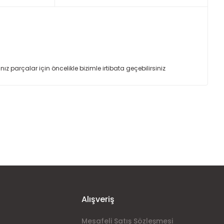
arçalar için öncelikle bizimle irtibata geçebilirsiniz
ımıza iletebilirsiniz.
Alışveriş
Mesafeli Satış Sözleşmesi