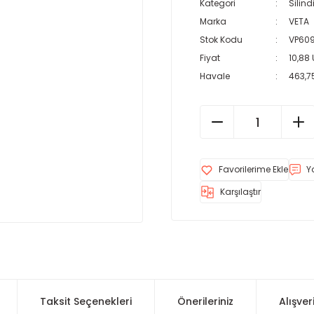
Kategori
Silind
Marka
VETA
Stok Kodu
VP60
Fiyat
10,88
Havale
463,75
Y
Karşılaştır
Taksit Seçenekleri
Önerileriniz
Alışver