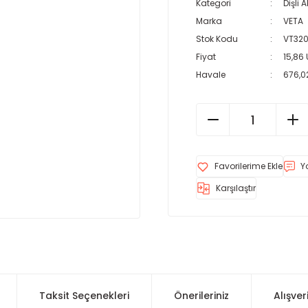
Kategori
Dişli 
Marka
VETA
Stok Kodu
VT320
Fiyat
15,86
Havale
676,02
Y
Karşılaştır
Taksit Seçenekleri
Önerileriniz
Alışver