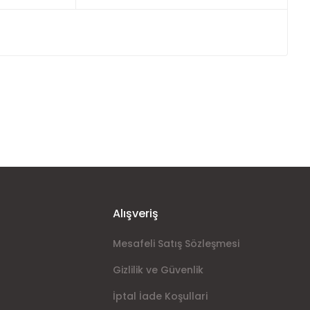
ımıza iletebilirsiniz.
Alışveriş
Mesafeli Satış Sözleşmesi
Gizlilik ve Güvenlik
İptal İade Koşullari