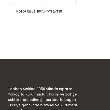
MOTOR DİŞLİSİ BÜYÜK VT32,VT35
Bu ürünün fiyat bilgisi, resim, ürün açıklamalarında ve diğer
Görüş ve önerileriniz için teşekkür ederiz.
Ürün resmi kalitesiz, bozuk veya görüntülenemiyor.
Ürün açıklamasında eksik bilgiler bulunuyor.
Ürün bilgilerinde hatalar bulunuyor.
Ürün fiyatı diğer sitelerden daha pahalı.
Bu ürüne benzer farklı alternatifler olmalı.
Tophan Makina, 1950 yılında Isparta
Yalvaç’ta kurulmuştur. Tarım ve bahçe
sektöründe edindiği tecrübe ile bugün
Türkiye genelinde bireysel ve kurumsal