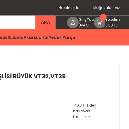
Hakkimizda
Mağazalarımız
Giriş Yap
Sepetim
ARA
Üye Ol
0,00 TL
nak
Sulama
Aksesuarlar
Yedek Parça
LİSİ BÜYÜK VT32,VT35
140,84 TL den
başlayan
taksitlerle!!