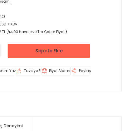
Aksamı
123
 USD + KDV
 TL (%4,00 Havale ve Tek Çekim Fiyatı)
Sepete Ekle
orum Yaz
Tavsiye Et
Fiyat Alarmı
Paylaş
iş Deneyimi