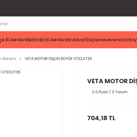
e El Aletleri
Elektrikli El Aletleri
Hırdavat
İlaçlama
Jeneratör
Kay
li Aksamı
VETA MOTOR DİŞLİSİ BÜYÜK VT32,VT35
VETA MOTOR DİŞ
0.0 Puan / 0 Yorum
704,18 TL