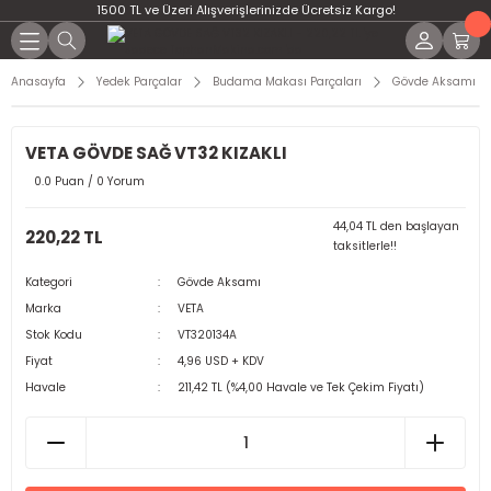
1500 TL ve Üzeri Alışverişlerinizde Ücretsiz Kargo!
Anasayfa
Yedek Parçalar
Budama Makası Parçaları
Gövde Aksamı
VETA GÖVDE SAĞ VT32 KIZAKLI
0.0 Puan / 0 Yorum
44,04 TL den başlayan
220,22 TL
taksitlerle!!
Kategori
Gövde Aksamı
Marka
VETA
Stok Kodu
VT320134A
Fiyat
4,96 USD + KDV
Havale
211,42 TL (%4,00 Havale ve Tek Çekim Fiyatı)