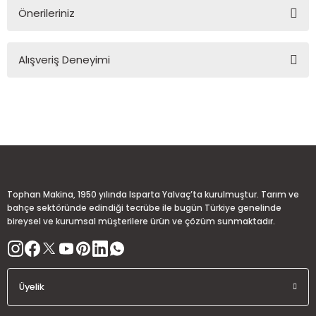
Önerileriniz
Soru Sor
Bu ürünün fiyat bilgisi, resim, ürün açıklamalarında ve diğer
Alışveriş Deneyimi
konularda yetersiz gördüğünüz noktaları öneri formunu
kullanarak tarafımıza iletebilirsiniz.
Görüş ve önerileriniz için teşekkür ederiz.
Sitemize ilk yorumu siz yapın!
Ürün resmi kalitesiz, bozuk veya görüntülenemiyor.
Ürün açıklamasında eksik bilgiler bulunuyor.
Deneyimini Paylaş
Ürün bilgilerinde hatalar bulunuyor.
Ürün fiyatı diğer sitelerden daha pahalı.
Tophan Makina, 1950 yılında Isparta Yalvaç’ta kurulmuştur. Tarım ve
Bu ürüne benzer farklı alternatifler olmalı.
bahçe sektöründe edindiği tecrübe ile bugün Türkiye genelinde
bireysel ve kurumsal müşterilere ürün ve çözüm sunmaktadır.
Üyelik
Gönder