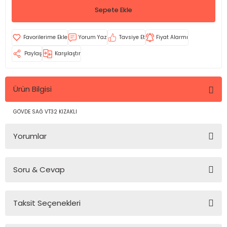
Sepete Ekle
Yorum Yaz
Tavsiye Et
Fiyat Alarmı
Paylaş
Karşılaştır
Ürün Bilgisi
GÖVDE SAĞ VT32 KIZAKLI
Yorumlar
Soru & Cevap
Bu ürüne ilk yorumu siz yapın!
Taksit Seçenekleri
Yorum Yaz
Ürün hakkında henüz soru sorulmamış.