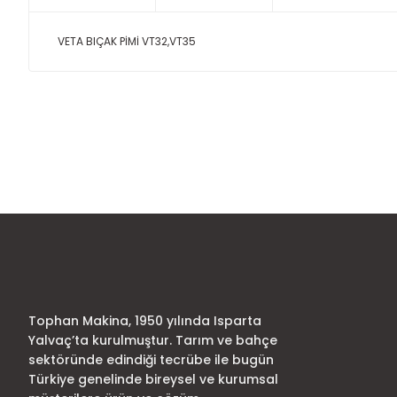
VETA BIÇAK PİMİ VT32,VT35
Bu ürünün fiyat bilgisi, resim, ürün açıklamalarında ve diğer
Görüş ve önerileriniz için teşekkür ederiz.
Ürün resmi kalitesiz, bozuk veya görüntülenemiyor.
Ürün açıklamasında eksik bilgiler bulunuyor.
Ürün bilgilerinde hatalar bulunuyor.
Ürün fiyatı diğer sitelerden daha pahalı.
Bu ürüne benzer farklı alternatifler olmalı.
Tophan Makina, 1950 yılında Isparta
Yalvaç’ta kurulmuştur. Tarım ve bahçe
sektöründe edindiği tecrübe ile bugün
Türkiye genelinde bireysel ve kurumsal