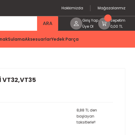
Hakkimizda
Mağazalarımız
Giriş Yap
Sepetim
ARA
Üye Ol
0,00 TL
nak
Sulama
Aksesuarlar
Yedek Parça
İ VT32,VT35
8,88 TL den
başlayan
taksitlerle!!