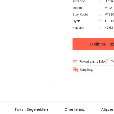
Kategori
Bıçak
Marka
VETA
Stok Kodu
VT320
Fiyat
1,00 
Havale
42,62 
Gelince Hab
Y
Karşılaştır
Taksit Seçenekleri
Önerileriniz
Alışver