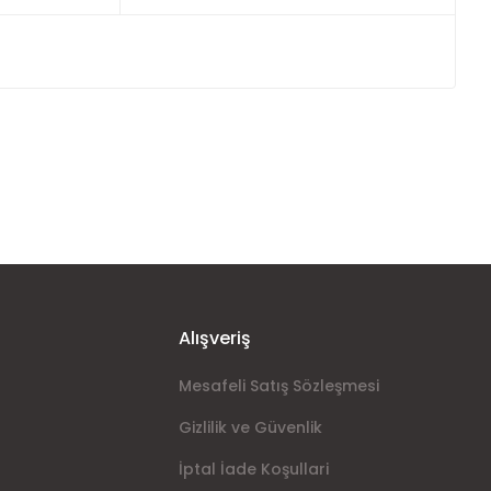
ımıza iletebilirsiniz.
Alışveriş
Mesafeli Satış Sözleşmesi
Gizlilik ve Güvenlik
İptal İade Koşullari