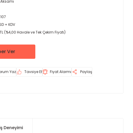
 Aksamı
107
USD + KDV
TL (%4,00 Havale ve Tek Çekim Fiyatı)
er Ver
orum Yaz
Tavsiye Et
Fiyat Alarmı
Paylaş
iş Deneyimi