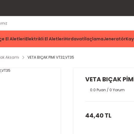
e El Aletleri
Elektrikli El Aletleri
Hırdavat
İlaçlama
Jeneratör
Kay
çak Aksamı
VETA BIÇAK PİMİ VT32,VT35
VETA BIÇAK PİM
0.0 Puan / 0 Yorum
44,40 TL