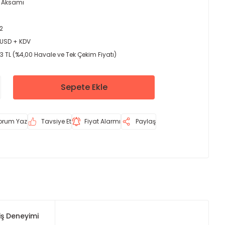
r Aksamı
2
 USD + KDV
03 TL (%4,00 Havale ve Tek Çekim Fiyatı)
Sepete Ekle
orum Yaz
Tavsiye Et
Fiyat Alarmı
Paylaş
iş Deneyimi