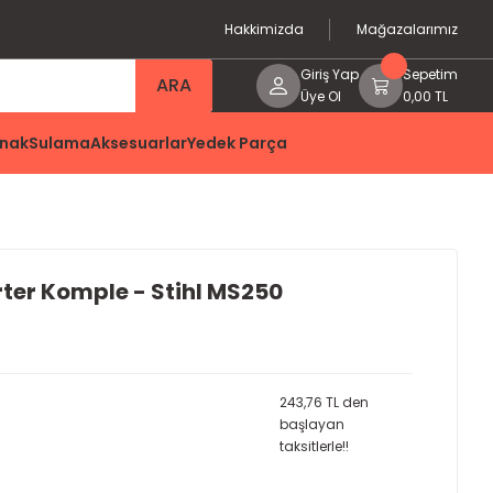
Hakkimizda
Mağazalarımız
Giriş Yap
Sepetim
ARA
Üye Ol
0,00 TL
nak
Sulama
Aksesuarlar
Yedek Parça
ter Komple - Stihl MS250
243,76 TL den
başlayan
taksitlerle!!