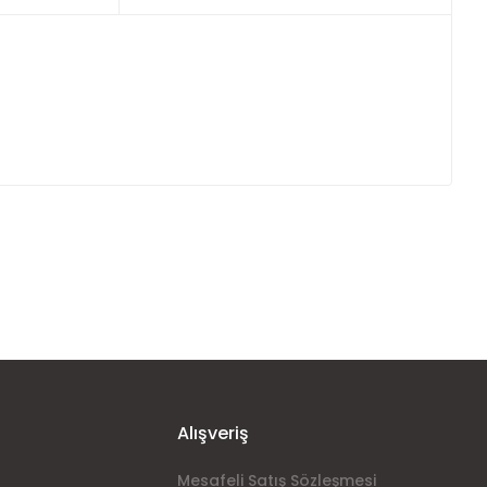
ımıza iletebilirsiniz.
Alışveriş
Mesafeli Satış Sözleşmesi