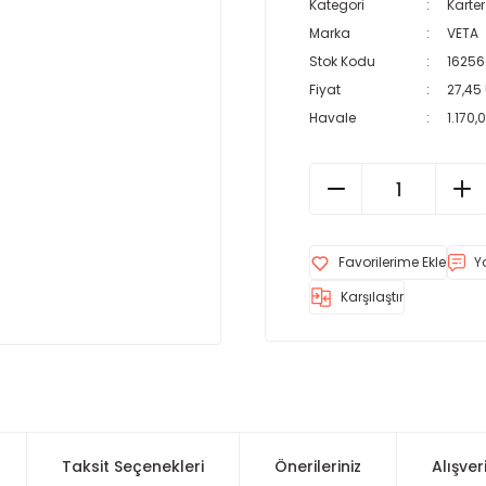
Kategori
Karte
Marka
VETA
Stok Kodu
16256
Fiyat
27,45
Havale
1.170,
Y
Karşılaştır
Taksit Seçenekleri
Önerileriniz
Alışver