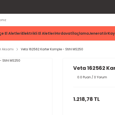
e El Aletleri
Elektrikli El Aletleri
Hırdavat
İlaçlama
Jeneratör
Kay
er Aksamı
Veta 162562 Karter Komple - Stihl MS250
Veta 162562 Kar
0.0 Puan / 0 Yorum
1.218,78 TL