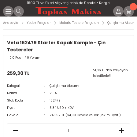
1500 TL ve Üzeri Alışverişlerinizde Ücretsiz Kargo!
Anasayfa
Yedek Parçalar
Motorlu Testere Parçaları
Çalıştırma Aksamı
Veta 162479 Starter Kapak Komple - Çin
Testereler
0.0 Puan / 0 Yorum
51,86 TL den başlayan
259,30 TL
taksitlerle!!
Kategori
Çalıştırma Aksamı
Marka
VETA
Stok Kodu
162479
Fiyat
5,84 USD + KDV
Havale
248,92 TL (%4,00 Havale ve Tek Çekim Fiyatı)