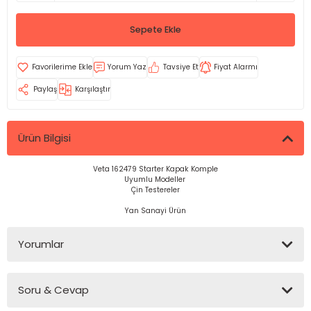
Sepete Ekle
Yorum Yaz
Tavsiye Et
Fiyat Alarmı
Paylaş
Karşılaştır
Ürün Bilgisi
Veta 162479 Starter Kapak Komple
Uyumlu Modeller
Çin Testereler
Yan Sanayi Ürün
Yorumlar
Soru & Cevap
Bu ürüne ilk yorumu siz yapın!