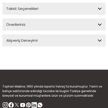
Taksit Seçenekleri
Yorum Yaz
Ürün hakkında henüz soru sorulmamış.
Önerileriniz
Soru Sor
Bu ürünün fiyat bilgisi, resim, ürün açıklamalarında ve diğer
Alışveriş Deneyimi
konularda yetersiz gördüğünüz noktaları öneri formunu
kullanarak tarafımıza iletebilirsiniz.
Görüş ve önerileriniz için teşekkür ederiz.
Sitemize ilk yorumu siz yapın!
Ürün resmi kalitesiz, bozuk veya görüntülenemiyor.
Ürün açıklamasında eksik bilgiler bulunuyor.
Deneyimini Paylaş
Ürün bilgilerinde hatalar bulunuyor.
Ürün fiyatı diğer sitelerden daha pahalı.
Tophan Makina, 1950 yılında Isparta Yalvaç’ta kurulmuştur. Tarım ve
Bu ürüne benzer farklı alternatifler olmalı.
bahçe sektöründe edindiği tecrübe ile bugün Türkiye genelinde
bireysel ve kurumsal müşterilere ürün ve çözüm sunmaktadır.