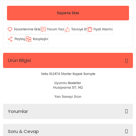
Sepete Ekle
Yorum Yaz
Tavsiye Et
Fiyat Alarmı
Paylaş
Karşılaştır
Ürün Bilgisi
Veta 162474 Starter Kapak Komple
Uyumlu Modeller
Husqvarna 137, 142
Yan Sanayi Ürün
Yorumlar
Soru & Cevap
Bu ürüne ilk yorumu siz yapın!