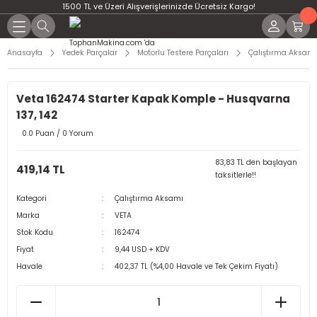
1500 TL ve Üzeri Alışverişlerinizde Ücretsiz Kargo!
Anasayfa
Yedek Parçalar
Motorlu Testere Parçaları
Çalıştırma Aksamı
Veta 162474 Starter Kapak Komple - Husqvarna
137, 142
0.0 Puan / 0 Yorum
83,83 TL den başlayan
419,14 TL
taksitlerle!!
Kategori
Çalıştırma Aksamı
Marka
VETA
Stok Kodu
162474
Fiyat
9,44 USD + KDV
Havale
402,37 TL (%4,00 Havale ve Tek Çekim Fiyatı)