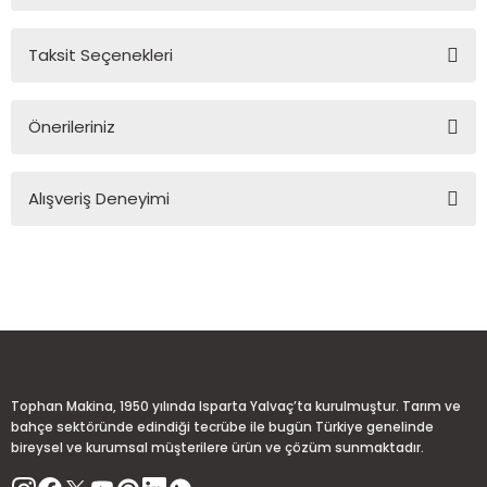
Taksit Seçenekleri
Yorum Yaz
Ürün hakkında henüz soru sorulmamış.
Önerileriniz
Soru Sor
Bu ürünün fiyat bilgisi, resim, ürün açıklamalarında ve diğer
Alışveriş Deneyimi
konularda yetersiz gördüğünüz noktaları öneri formunu
kullanarak tarafımıza iletebilirsiniz.
Görüş ve önerileriniz için teşekkür ederiz.
Sitemize ilk yorumu siz yapın!
Ürün resmi kalitesiz, bozuk veya görüntülenemiyor.
Ürün açıklamasında eksik bilgiler bulunuyor.
Deneyimini Paylaş
Ürün bilgilerinde hatalar bulunuyor.
Ürün fiyatı diğer sitelerden daha pahalı.
Tophan Makina, 1950 yılında Isparta Yalvaç’ta kurulmuştur. Tarım ve
Bu ürüne benzer farklı alternatifler olmalı.
bahçe sektöründe edindiği tecrübe ile bugün Türkiye genelinde
bireysel ve kurumsal müşterilere ürün ve çözüm sunmaktadır.