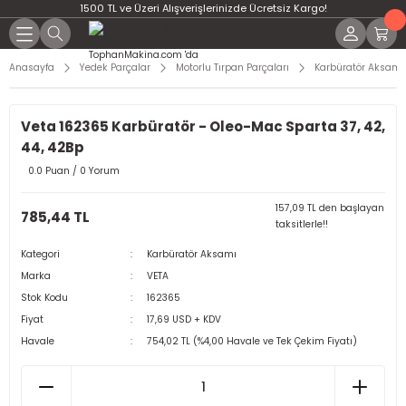
1500 TL ve Üzeri Alışverişlerinizde Ücretsiz Kargo!
Anasayfa
Yedek Parçalar
Motorlu Tırpan Parçaları
Karbüratör Aksamı
Veta 162365 Karbüratör - Oleo-Mac Sparta 37, 42,
44, 42Bp
0.0 Puan / 0 Yorum
157,09 TL den başlayan
785,44 TL
taksitlerle!!
Kategori
Karbüratör Aksamı
Marka
VETA
Stok Kodu
162365
Fiyat
17,69 USD + KDV
Havale
754,02 TL (%4,00 Havale ve Tek Çekim Fiyatı)