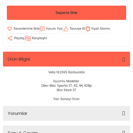
Sepete Ekle
Yorum Yaz
Tavsiye Et
Fiyat Alarmı
Paylaş
Karşılaştır
Ürün Bilgisi
Veta 162365 Karbüratör
Uyumlu Modeller
Oleo-Mac Sparta 37, 42, 44, 42Bp
Efco Stark 37
Yan Sanayi Ürün
Yorumlar
Soru & Cevap