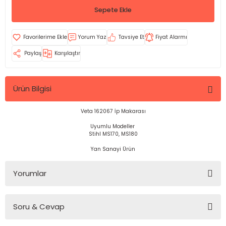
Sepete Ekle
Yorum Yaz
Tavsiye Et
Fiyat Alarmı
Paylaş
Karşılaştır
Ürün Bilgisi
Veta 162067 İp Makarası
Uyumlu Modeller
Stihl MS170, MS180
Yan Sanayi Ürün
Yorumlar
Soru & Cevap
Bu ürüne ilk yorumu siz yapın!