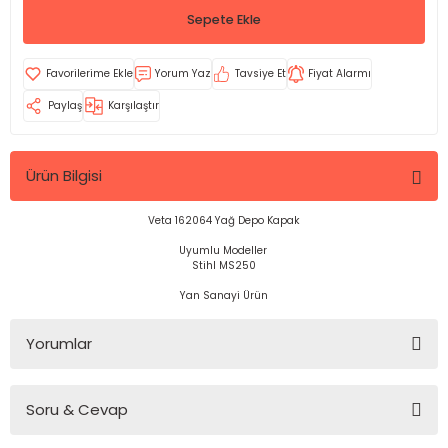
Sepete Ekle
Yorum Yaz
Tavsiye Et
Fiyat Alarmı
Paylaş
Karşılaştır
Ürün Bilgisi
Veta 162064 Yağ Depo Kapak
Uyumlu Modeller
Stihl MS250
Yan Sanayi Ürün
Yorumlar
Soru & Cevap
Bu ürüne ilk yorumu siz yapın!