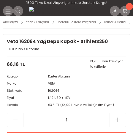
1500 TL ve Üzeri Alışverişlerinizde Ücretsiz Kargo!
Anasayfa
Yedek Parçalar
Motorlu Testere Parçaları
Karter Aksamı
Veta 162064 Yağ Depo Kapak - Stihl MS250
0.0 Puan / 0 Yorum
13,23 TL den başlayan
66,16 TL
taksitlerle!!
Kategori
Karter Aksamı
Marka
VETA
Stok Kodu
162064
Fiyat
1,49 USD + KDV
Havale
63,51 TL (%4,00 Havale ve Tek Çekim Fiyatı)