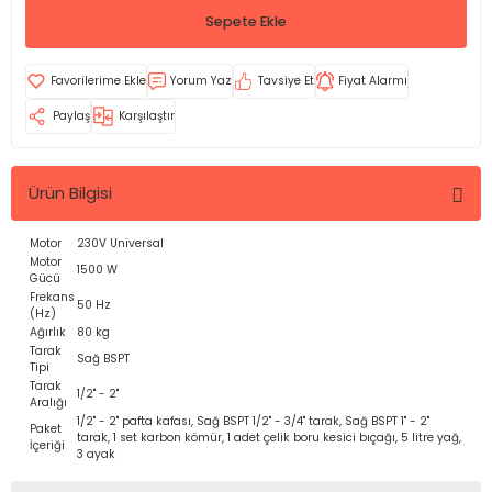
Sepete Ekle
Yorum Yaz
Tavsiye Et
Fiyat Alarmı
Paylaş
Karşılaştır
Ürün Bilgisi
Motor
230V Universal
Motor
1500 W
Gücü
Frekans
50 Hz
(Hz)
Ağırlık
80 kg
Tarak
Sağ BSPT
Tipi
Tarak
1/2" - 2"
Aralığı
1/2" - 2" pafta kafası, Sağ BSPT 1/2" - 3/4" tarak, Sağ BSPT 1" - 2"
Paket
tarak, 1 set karbon kömür, 1 adet çelik boru kesici bıçağı, 5 litre yağ,
İçeriği
3 ayak