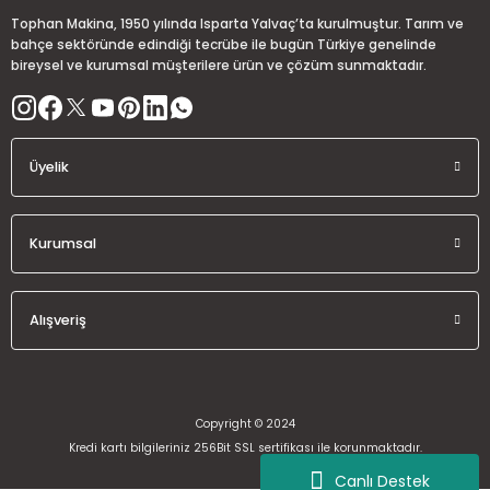
Ürün fiyatı diğer sitelerden daha pahalı.
Tophan Makina, 1950 yılında Isparta Yalvaç’ta kurulmuştur. Tarım ve
Bu ürüne benzer farklı alternatifler olmalı.
bahçe sektöründe edindiği tecrübe ile bugün Türkiye genelinde
bireysel ve kurumsal müşterilere ürün ve çözüm sunmaktadır.
Üyelik
Gönder
Kurumsal
Alışveriş
Copyright © 2024
Kredi kartı bilgileriniz 256Bit SSL sertifikası ile korunmaktadır.
Canlı Destek