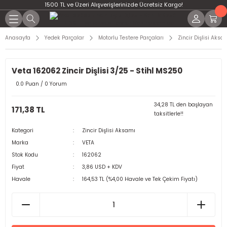
1500 TL ve Üzeri Alışverişlerinizde Ücretsiz Kargo!
Anasayfa
Yedek Parçalar
Motorlu Testere Parçaları
Zincir Dişlisi Aksa
Veta 162062 Zincir Dişlisi 3/25 - Stihl MS250
0.0 Puan / 0 Yorum
34,28 TL den başlayan
171,38 TL
taksitlerle!!
Kategori
Zincir Dişlisi Aksamı
Marka
VETA
Stok Kodu
162062
Fiyat
3,86 USD + KDV
Havale
164,53 TL (%4,00 Havale ve Tek Çekim Fiyatı)