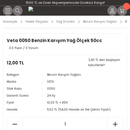
1500 TL ve Üzeri Alışverişlerinizde Ücretsiz Kargo!
Anasayfa
Yedek Parçalar
Yağ Ürünleri
Benzin Karışım Yağları
Vet
Veta 0050 Benzin Karışım Yağ Ölçek 50cc
0.0 Puan / 0 Yorum
2,40 TL den başlayan
12,00 TL
taksitlerle!!
Kategori
Benzin Karışım Yağları
Marka
VETA
Stok Kodu
0050
Garanti Süresi
24 Ay
Fiyat
10,00 TL + KDV
Havale
11,52 TL (%4,00 Havale ve Tek Çekim Fiyatı)