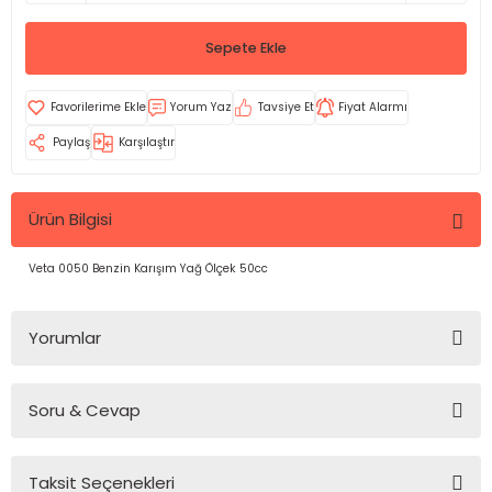
Sepete Ekle
Yorum Yaz
Tavsiye Et
Fiyat Alarmı
Paylaş
Karşılaştır
Ürün Bilgisi
Veta 0050 Benzin Karışım Yağ Ölçek 50cc
Yorumlar
Soru & Cevap
Bu ürüne ilk yorumu siz yapın!
Taksit Seçenekleri
Yorum Yaz