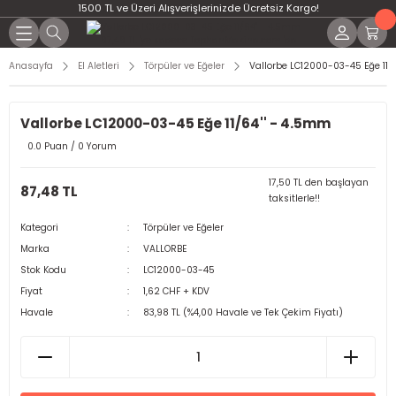
1500 TL ve Üzeri Alışverişlerinizde Ücretsiz Kargo!
Anasayfa
El Aletleri
Törpüler ve Eğeler
Vallorbe LC12000-03-45 Eğe 11/
Vallorbe LC12000-03-45 Eğe 11/64'' - 4.5mm
0.0 Puan / 0 Yorum
17,50 TL den başlayan
87,48 TL
taksitlerle!!
Kategori
Törpüler ve Eğeler
Marka
VALLORBE
Stok Kodu
LC12000-03-45
Fiyat
1,62 CHF + KDV
Havale
83,98 TL (%4,00 Havale ve Tek Çekim Fiyatı)