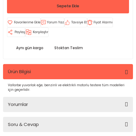
Sepete Ekle
Yorum Yaz
Tavsiye Et
Fiyat Alarmı
Paylaş
Karşılaştır
Aynı gün kargo
Stoktan Teslim
Ürün Bilgisi
Vallorbe yuvarlak eğe; benzinli ve elektrikli motorlu testere tüm modelleri
için geçerlidir.
Yorumlar
Soru & Cevap
Bu ürüne ilk yorumu siz yapın!