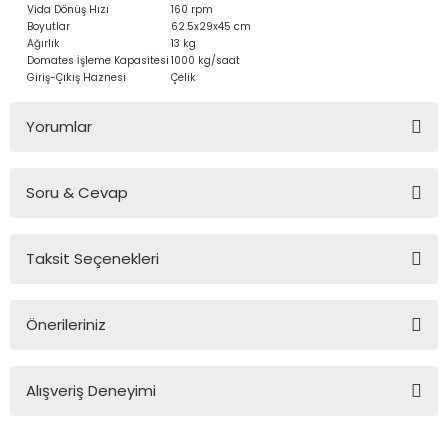
Vida Dönüş Hızı
160 rpm
Boyutlar
62.5x29x45 cm
Ağırlık
13 kg
Domates İşleme Kapasitesi
1000 kg/saat
Giriş-Çıkış Haznesi
Çelik
Yorumlar
Soru & Cevap
Bu ürüne ilk yorumu siz yapın!
Taksit Seçenekleri
Yorum Yaz
Ürün hakkında henüz soru sorulmamış.
Önerileriniz
Soru Sor
Bu ürünün fiyat bilgisi, resim, ürün açıklamalarında ve diğer
Alışveriş Deneyimi
konularda yetersiz gördüğünüz noktaları öneri formunu
kullanarak tarafımıza iletebilirsiniz.
Görüş ve önerileriniz için teşekkür ederiz.