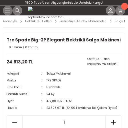
1500 TL ve Üzeri Alışverişlerinizde Ücretsiz Kargo!
Anasayfa
Elektrikli El Aletleri
Endüstriyel Mutfak Malzemeleri
Salça Ma
Tre Spade Big-2P Elegant Elektrikli Salça Makinesi
0.0 Puan / 0 Yorum
4.922,64 TL den
24.613,20 TL
başlayan taksitlerle!!
Kategori
Salça Makineleri
Marka
TRE SPADE
Stok Kodu
F17000BIE
Garanti Süresi
24 Ay
Fiyat
477,00 EUR + KDV
Havale
23.628,67 TL (%4,00 Havale ve Tek Çekim Fiyatı)