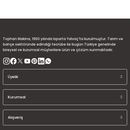
Sitemize ilk yorumu siz yapın!
Ürün resmi kalitesiz, bozuk veya görüntülenemiyor.
Ürün açıklamasında eksik bilgiler bulunuyor.
Deneyimini Paylaş
Ürün bilgilerinde hatalar bulunuyor.
Ürün fiyatı diğer sitelerden daha pahalı.
Tophan Makina, 1950 yılında Isparta Yalvaç’ta kurulmuştur. Tarım ve
Bu ürüne benzer farklı alternatifler olmalı.
bahçe sektöründe edindiği tecrübe ile bugün Türkiye genelinde
bireysel ve kurumsal müşterilere ürün ve çözüm sunmaktadır.
Üyelik
Gönder
Kurumsal
Alışveriş