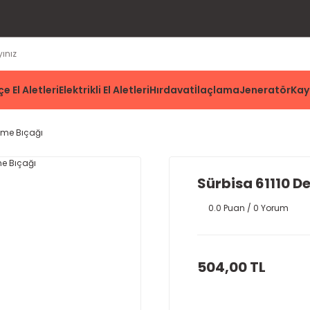
e El Aletleri
Elektrikli El Aletleri
Hırdavat
İlaçlama
Jeneratör
Kay
üzme Bıçağı
Sürbisa 61110 D
0.0 Puan / 0 Yorum
504,00 TL