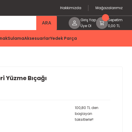
Hakkimizda
Mağazalarımız
Giriş Yap
Sepetim
ARA
Üye Ol
0,00 TL
nak
Sulama
Aksesuarlar
Yedek Parça
eri Yüzme Bıçağı
100,80 TL den
başlayan
taksitlerle!!