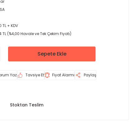
lar
İSA
0 TL + KDV
 TL (%4,00 Havale ve Tek Çekim Fiyatı)
Sepete Ekle
orum Yaz
Tavsiye Et
Fiyat Alarmı
Paylaş
Stoktan Teslim