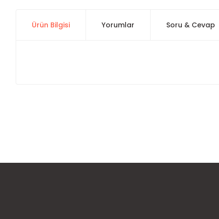
Ürün Bilgisi
Yorumlar
Soru & Cevap
Bu ürünün fiyat bilgisi, resim, ürün açıklamalarında ve diğer
Görüş ve önerileriniz için teşekkür ederiz.
Ürün resmi kalitesiz, bozuk veya görüntülenemiyor.
Ürün açıklamasında eksik bilgiler bulunuyor.
Ürün bilgilerinde hatalar bulunuyor.
Ürün fiyatı diğer sitelerden daha pahalı.
Bu ürüne benzer farklı alternatifler olmalı.