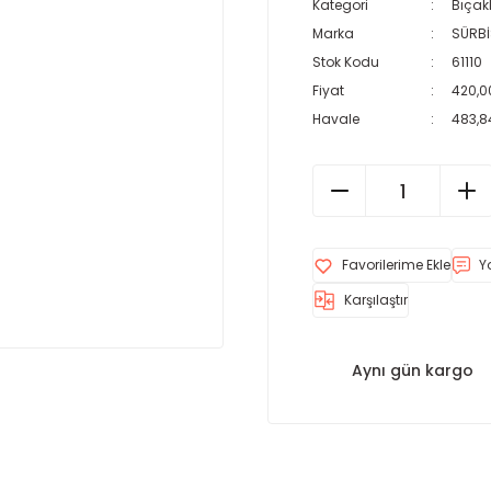
Kategori
Bıçak
Marka
SÜRB
Stok Kodu
61110
Fiyat
420,0
Havale
483,84
Y
Karşılaştır
Aynı gün kargo