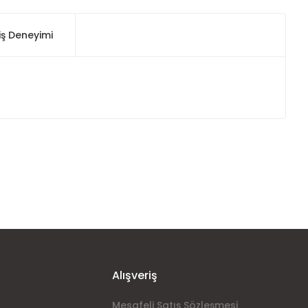
iş Deneyimi
ımıza iletebilirsiniz.
Alışveriş
Mesafeli Satış Sözleşmesi