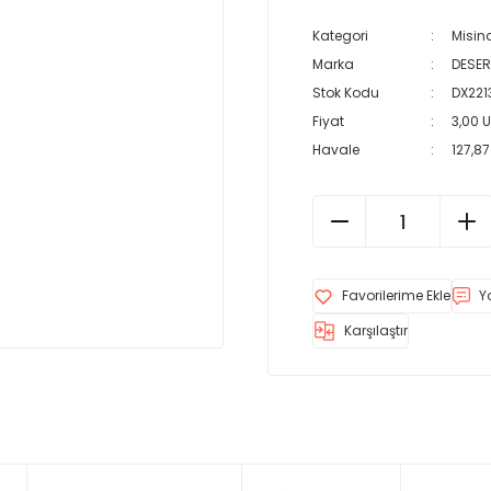
Kategori
Misin
Marka
DESER
Stok Kodu
DX221
Fiyat
3,00 
Havale
127,87
Y
Karşılaştır