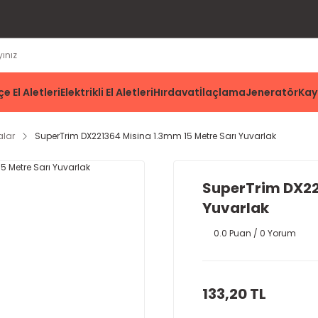
e El Aletleri
Elektrikli El Aletleri
Hırdavat
İlaçlama
Jeneratör
Kay
alar
SuperTrim DX221364 Misina 1.3mm 15 Metre Sarı Yuvarlak
SuperTrim DX22
Yuvarlak
0.0 Puan / 0 Yorum
133,20 TL