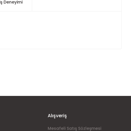
iş Deneyimi
ımıza iletebilirsiniz.
Alışveriş
Mesafeli Satış Sözleşmesi