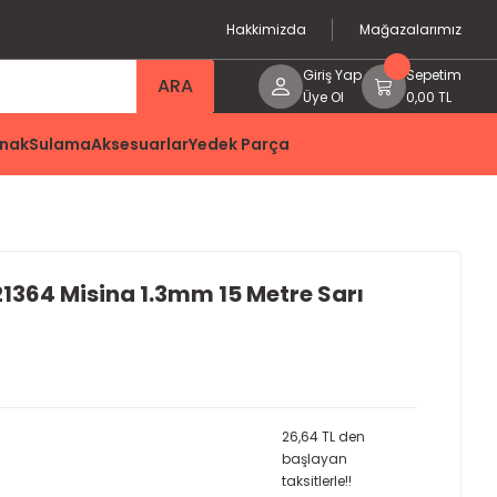
Hakkimizda
Mağazalarımız
Giriş Yap
Sepetim
ARA
Üye Ol
0,00 TL
nak
Sulama
Aksesuarlar
Yedek Parça
1364 Misina 1.3mm 15 Metre Sarı
26,64 TL den
başlayan
taksitlerle!!