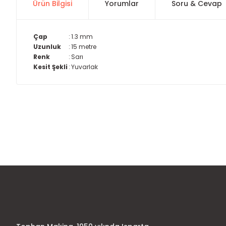
Ürün Bilgisi
Yorumlar
Soru & Cevap
Çap
:
1.3 mm
Uzunluk
:
15 metre
Renk
:
Sarı
Kesit Şekli
:
Yuvarlak
Bu ürünün fiyat bilgisi, resim, ürün açıklamalarında ve diğer
Görüş ve önerileriniz için teşekkür ederiz.
Ürün resmi kalitesiz, bozuk veya görüntülenemiyor.
Ürün açıklamasında eksik bilgiler bulunuyor.
Ürün bilgilerinde hatalar bulunuyor.
Ürün fiyatı diğer sitelerden daha pahalı.
Bu ürüne benzer farklı alternatifler olmalı.