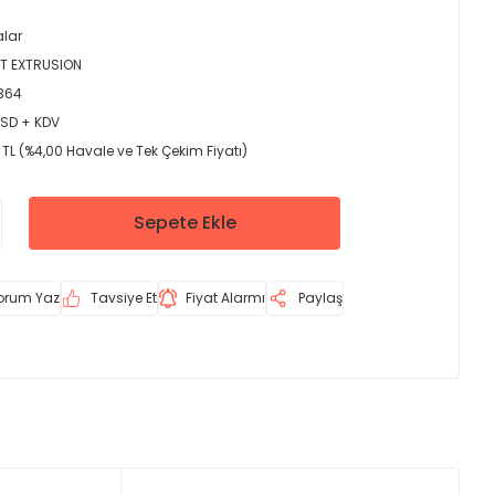
alar
T EXTRUSION
364
USD + KDV
 TL (%4,00 Havale ve Tek Çekim Fiyatı)
Sepete Ekle
orum Yaz
Tavsiye Et
Fiyat Alarmı
Paylaş