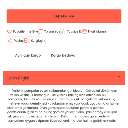
Sepete Ekle
Yorum Yaz
Tavsiye Et
Fiyat Alarmı
Paylaş
Karşılaştır
Aynı gün kargo
Kargo bedava
Ürün Bilgisi
Periferik pompalar evsel kullanımlar için idealdir. Gövdeleri dökümden
üretilen ve düşük motor gücü ile yüksek basınç elde edilebilen bu
pompalar; bir - iki katlı evlerde su temini, küçük bahçelerde sulama, üç
metreye kadar derinlikteki kuyulardan emiş yapılacak uygulamalar için en
ekonomik çözümdür. Ürün gamımızda bulunan periferik pompa
gövdelerinin iç kısmına pirinç gömlek yerleştirilerek, paslanmayla oluşan
sıkışma sorunu en aza indirilmiştir. Kullanım amacına göre periferik
pompalara uygun ekipman ilave edilerek hidrofor haline getirilmektedir.