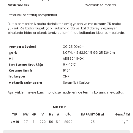
Sızdırmazlık
:
Mekanik salmastra
Preferiksl santrafüj pompalardır.
Bu tip pompalar 6 metre derinlikten emiş yapan ve maxsimum 75 metre
yüksekliğe kadar küçük çaplı sulamalarda ve kat 3 daireyi geçmeyen
binalarda hidrafor olarak temiz su temininde kullanılan ideal pompalardır.
Pompa Gövdesi
GG 25 Döküm
Çark
NORYL - SM220/1.5 GG 25 Döküm
Mil
AISI 304 INOX
Sıvı Basma Sıcaklığı
0 - 40ºC
Koruma Sınıfı
IP 54
İzolasyon
CI-F
Mekanik Salmastra
Seramik / Karbon
Aşırı yüklenmelere karşı monofaze modellerinde termik koruma mevcuttur.
MOTOR
TİP
KW
HP
V
Hz
A
d/d
KAPASİTÖR uf
Giriş / Çıkı
SM10
0.7
1
220
50
5.4
2900
25
1" / 1"