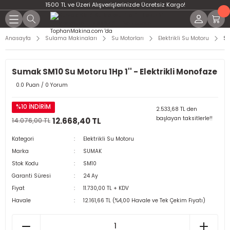
1500 TL ve Üzeri Alışverişlerinizde Ücretsiz Kargo!
Anasayfa
Sulama Makinaları
Su Motorları
Elektrikli Su Motoru
Su
Sumak SM10 Su Motoru 1Hp 1'' - Elektrikli Monofaze
0.0 Puan / 0 Yorum
%10 İNDİRİM
2.533,68 TL den
başlayan taksitlerle!!
12.668,40 TL
14.076,00 TL
Kategori
Elektrikli Su Motoru
Marka
SUMAK
Stok Kodu
SM10
Garanti Süresi
24 Ay
Fiyat
11.730,00 TL + KDV
Havale
12.161,66 TL (%4,00 Havale ve Tek Çekim Fiyatı)