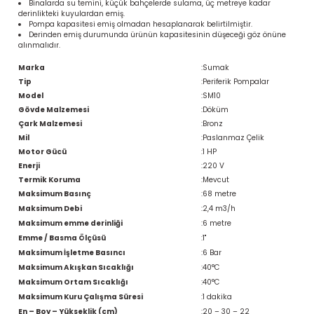
Binalarda su temini, küçük bahçelerde sulama, üç metreye kadar
derinlikteki kuyulardan emiş.
Pompa kapasitesi emiş olmadan hesaplanarak belirtilmiştir.
Derinden emiş durumunda ürünün kapasitesinin düşeceği göz önüne
alınmalıdır.
Marka
:
Sumak
Tip
:
Periferik Pompalar
Model
:
SM10
Gövde Malzemesi
:
Döküm
Çark Malzemesi
:
Bronz
Mil
:
Paslanmaz Çelik
Motor Gücü
:
1 HP
Enerji
:
220 V
Termik Koruma
:
Mevcut
Maksimum Basınç
:
68 metre
Maksimum Debi
:
2,4 m3/h
Maksimum emme derinliği
:
6 metre
Emme / Basma Ölçüsü
:
1''
Maksimum İşletme Basıncı
:
6 Bar
Maksimum Akışkan Sıcaklığı
:
40°C
Maksimum Ortam Sıcaklığı
:
40°C
Maksimum Kuru Çalışma Süresi
:
1 dakika
En – Boy – Yükseklik (cm)
:
20 – 30 – 22