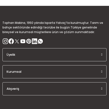
Ürün fiyatı diğer sitelerden daha pahalı.
Çelik 1'' Şeffah Gırtlak Hortum
Çelik 1'' Sarı Gırtlak Hortum
Bu ürüne benzer farklı alternatifler olmalı.
48,08 TL
71,14 TL
Tophan Makina, 1950 yılında Isparta Yalvaç’ta kurulmuştur. Tarım ve
bahçe sektöründe edindiği tecrübe ile bugün Türkiye genelinde
bireysel ve kurumsal müşterilere ürün ve çözüm sunmaktadır.
Gönder
Üyelik
Kurumsal
Alışveriş