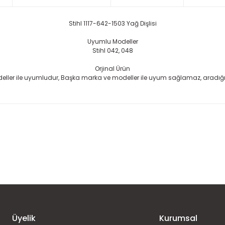
Stihl 1117-642-1503 Yağ Dişlisi
Uyumlu Modeller
Stihl 042, 048
Orjinal Ürün
ler ile uyumludur, Başka marka ve modeller ile uyum sağlamaz, aradığınız p
 konularda yetersiz gördüğünüz noktaları öneri formunu kullanarak taraf
Ürün hakkında henüz soru sorulmamış.
Bu ürüne ilk yorumu siz yapın!
Sitemize ilk yorumu siz yapın!
Deneyimini Paylaş
Yorum Yaz
Soru Sor
Üyelik
Kurumsal