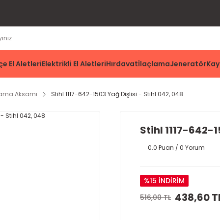
e El Aletleri
Elektrikli El Aletleri
Hırdavat
İlaçlama
Jeneratör
Kay
ama Aksamı
Stihl 1117-642-1503 Yağ Dişlisi - Stihl 042, 048
Stihl 1117-642-1
0.0 Puan / 0 Yorum
%15 İNDİRİM
438,60 T
516,00 TL