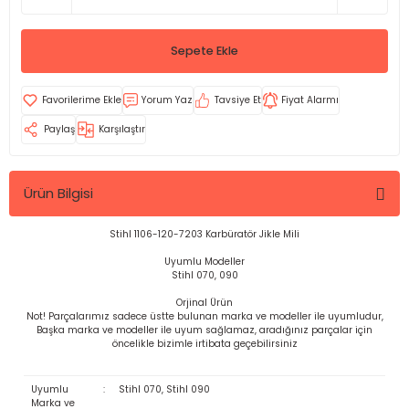
Sepete Ekle
Yorum Yaz
Tavsiye Et
Fiyat Alarmı
Paylaş
Karşılaştır
Ürün Bilgisi
Stihl 1106-120-7203 Karbüratör Jikle Mili
Uyumlu Modeller
Stihl 070, 090
Orjinal Ürün
Not! Parçalarımız sadece üstte bulunan marka ve modeller ile uyumludur,
Başka marka ve modeller ile uyum sağlamaz, aradığınız parçalar için
öncelikle bizimle irtibata geçebilirsiniz
Uyumlu
:
Stihl 070, Stihl 090
Marka ve