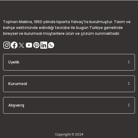
Deneyimini Paylaş
Ürün bilgilerinde hatalar bulunuyor.
Ürün fiyatı diğer sitelerden daha pahalı.
Tophan Makina, 1950 yılında Isparta Yalvaç’ta kurulmuştur. Tarım ve
Bu ürüne benzer farklı alternatifler olmalı.
bahçe sektöründe edindiği tecrübe ile bugün Türkiye genelinde
bireysel ve kurumsal müşterilere ürün ve çözüm sunmaktadır.
Üyelik
Gönder
Kurumsal
Alışveriş
Copyright © 2024