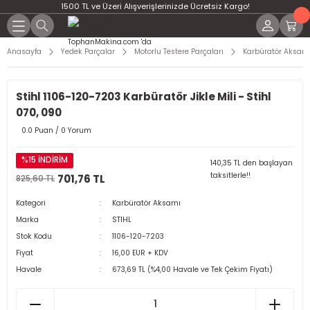
1500 TL ve Üzeri Alışverişlerinizde Ücretsiz Kargo!
Anasayfa
Yedek Parçalar
Motorlu Testere Parçaları
Karbüratör Aksam
Stihl 1106-120-7203 Karbüratör Jikle Mili - Stihl
070, 090
0.0 Puan / 0 Yorum
%15 İNDİRİM
140,35 TL den başlayan
taksitlerle!!
701,76 TL
825,60 TL
Kategori
Karbüratör Aksamı
Marka
STIHL
Stok Kodu
1106-120-7203
Fiyat
16,00 EUR + KDV
Havale
673,69 TL (%4,00 Havale ve Tek Çekim Fiyatı)