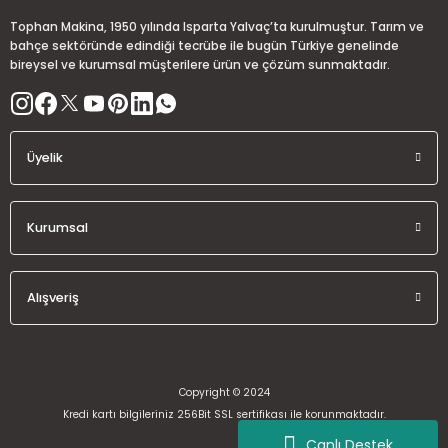
Ürün fiyatı diğer sitelerden daha pahalı.
Tophan Makina, 1950 yılında Isparta Yalvaç’ta kurulmuştur. Tarım ve
Bu ürüne benzer farklı alternatifler olmalı.
bahçe sektöründe edindiği tecrübe ile bugün Türkiye genelinde
bireysel ve kurumsal müşterilere ürün ve çözüm sunmaktadır.
Üyelik
Gönder
Kurumsal
Alışveriş
Copyright © 2024
Kredi kartı bilgileriniz 256Bit SSL sertifikası ile korunmaktadır.
Canlı Destek