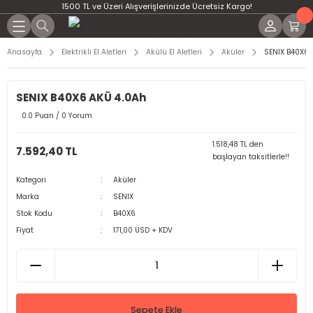
1500 TL ve Üzeri Alışverişlerinizde Ücretsiz Kargo!
Anasayfa
Elektrikli El Aletleri
Akülü El Aletleri
Aküler
SENIX B40X6 
SENIX B40X6 AKÜ 4.0Ah
0.0 Puan / 0 Yorum
1.518,48 TL den
7.592,40 TL
başlayan taksitlerle!!
Kategori
Aküler
Marka
SENIX
Stok Kodu
B40X6
Fiyat
171,00 USD + KDV
Sepete Ekle