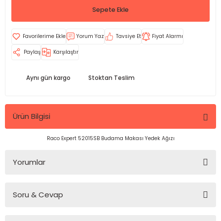
Sepete Ekle
Yorum Yaz
Tavsiye Et
Fiyat Alarmı
Paylaş
Karşılaştır
Aynı gün kargo
Stoktan Teslim
Ürün Bilgisi
Raco Expert 52015SB Budama Makası Yedek Ağızı
Yorumlar
Soru & Cevap
Bu ürüne ilk yorumu siz yapın!