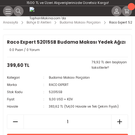
1500 TL ve Üzeri Alışverişlerinizde Ücretsiz Kargo!
Anasayfa
Bahçe El Aletleri
Budama Makası Parçaları
Raco Expert 52
Raco Expert 52015SB Budama Makası Yedek Ağızı
0.0 Puan / 0 Yorum
79,92 TL den başlayan
399,60 TL
taksitlerle!!
Kategori
Budama Makası Parçaları
Marka
RACO EXPERT
Stok Kodu
52015SB
Fiyat
9,00 USD + KDV
Havale
383,62 TL (%4,00 Havale ve Tek Çekim Fiyatı)