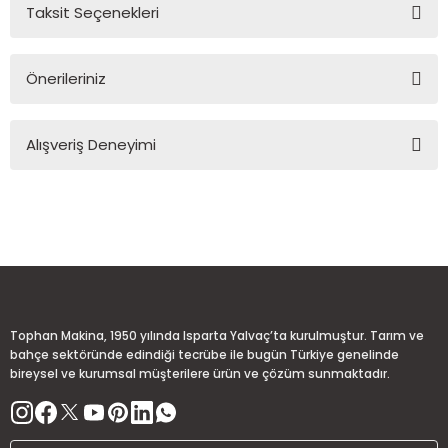
Taksit Seçenekleri
Yorum Yaz
Ürün hakkında henüz soru sorulmamış.
Önerileriniz
Soru Sor
Bu ürünün fiyat bilgisi, resim, ürün açıklamalarında ve diğer
Alışveriş Deneyimi
konularda yetersiz gördüğünüz noktaları öneri formunu
kullanarak tarafımıza iletebilirsiniz.
Görüş ve önerileriniz için teşekkür ederiz.
Sitemize ilk yorumu siz yapın!
Ürün resmi kalitesiz, bozuk veya görüntülenemiyor.
Ürün açıklamasında eksik bilgiler bulunuyor.
Deneyimini Paylaş
Ürün bilgilerinde hatalar bulunuyor.
Ürün fiyatı diğer sitelerden daha pahalı.
Tophan Makina, 1950 yılında Isparta Yalvaç’ta kurulmuştur. Tarım ve
Bu ürüne benzer farklı alternatifler olmalı.
bahçe sektöründe edindiği tecrübe ile bugün Türkiye genelinde
bireysel ve kurumsal müşterilere ürün ve çözüm sunmaktadır.