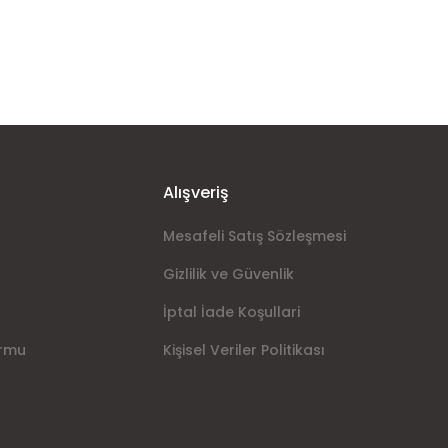
Alışveriş
Mesafeli Satış Sözleşmesi
Gizlilik ve Güvenlik
İptal İade Koşullari
ormu
Kişisel Veriler Politikası