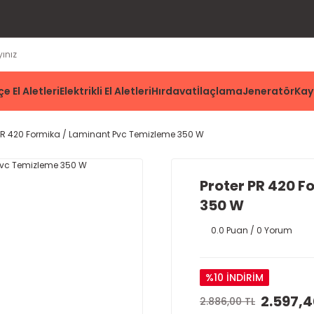
e El Aletleri
Elektrikli El Aletleri
Hırdavat
İlaçlama
Jeneratör
Kay
 PR 420 Formika / Laminant Pvc Temizleme 350 W
Proter PR 420 
350 W
0.0 Puan / 0 Yorum
%10 İNDİRİM
2.597,4
2.886,00 TL