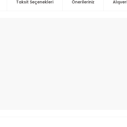
Taksit Seçenekleri
Önerileriniz
Alışver
 konularda yetersiz gördüğünüz noktaları öneri formunu kullanarak taraf