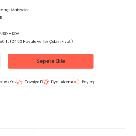
maçlı Makineler
ER
0
 USD + KDV
50 TL (%4,00 Havale ve Tek Çekim Fiyatı)
Sepete Ekle
orum Yaz
Tavsiye Et
Fiyat Alarmı
Paylaş