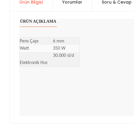
Ürün Bilgisi
Yorumlar
Soru & Cevap
ÜRÜN AÇIKLAMA
Pens Çapı
6 mm
Watt
350 W
30.000 d/d
Elektronik Hızı
Bu ürünün fiyat bilgisi, resim, ürün açıklamalarında ve diğer