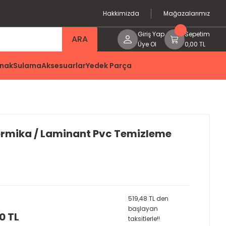
Hakkimizda
Mağazalarımız
Giriş Yap
Sepetim
ARA
Üye Ol
0,00 TL
nak
Sulama
Aksesuarlar
Yedek Parça
Formika / Laminant Pvc Temizleme
519,48 TL den
başlayan
0 TL
taksitlerle!!