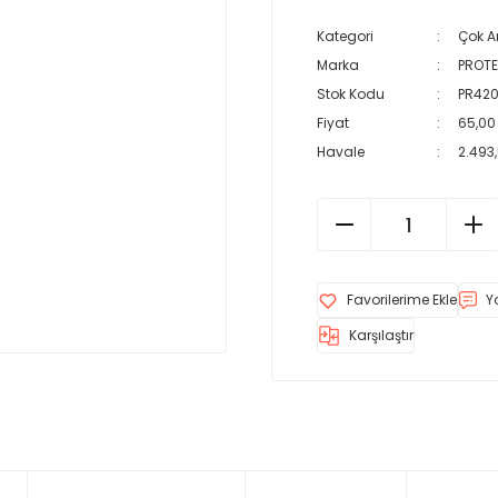
Kategori
Çok A
Marka
PROT
Stok Kodu
PR42
Fiyat
65,00
Havale
2.493,
Y
Karşılaştır