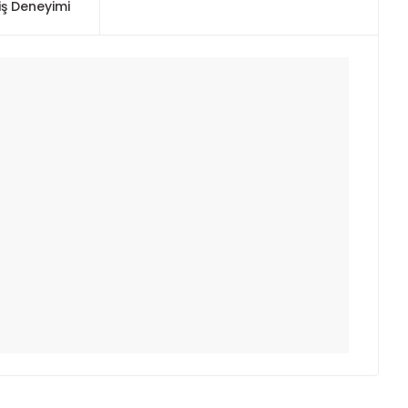
iş Deneyimi
ımıza iletebilirsiniz.