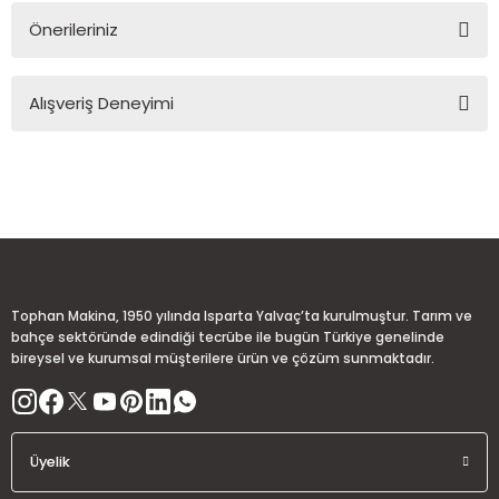
Önerileriniz
Soru Sor
Bu ürünün fiyat bilgisi, resim, ürün açıklamalarında ve diğer
Alışveriş Deneyimi
konularda yetersiz gördüğünüz noktaları öneri formunu
kullanarak tarafımıza iletebilirsiniz.
Görüş ve önerileriniz için teşekkür ederiz.
Sitemize ilk yorumu siz yapın!
Ürün resmi kalitesiz, bozuk veya görüntülenemiyor.
Ürün açıklamasında eksik bilgiler bulunuyor.
Deneyimini Paylaş
Ürün bilgilerinde hatalar bulunuyor.
Ürün fiyatı diğer sitelerden daha pahalı.
Tophan Makina, 1950 yılında Isparta Yalvaç’ta kurulmuştur. Tarım ve
Bu ürüne benzer farklı alternatifler olmalı.
bahçe sektöründe edindiği tecrübe ile bugün Türkiye genelinde
bireysel ve kurumsal müşterilere ürün ve çözüm sunmaktadır.
Üyelik
Gönder