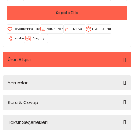
Sepete Ekle
Yorum Yaz
Tavsiye Et
Fiyat Alarmı
Paylaş
Karşılaştır
Ürün Bilgisi
Yorumlar
Soru & Cevap
Bu ürüne ilk yorumu siz yapın!
Taksit Seçenekleri
Yorum Yaz
Ürün hakkında henüz soru sorulmamış.