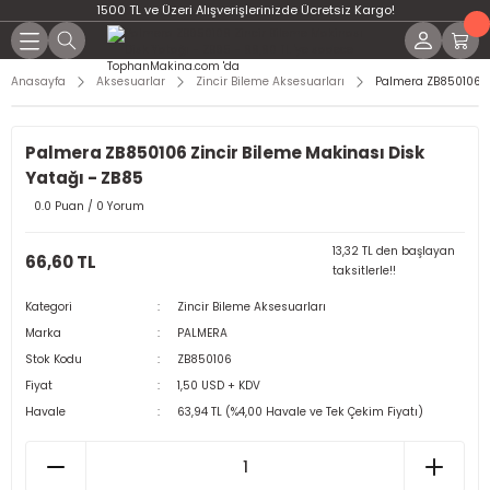
1500 TL ve Üzeri Alışverişlerinizde Ücretsiz Kargo!
Anasayfa
Aksesuarlar
Zincir Bileme Aksesuarları
Palmera ZB850106 Zi
Palmera ZB850106 Zincir Bileme Makinası Disk
Yatağı - ZB85
0.0 Puan / 0 Yorum
13,32 TL den başlayan
66,60 TL
taksitlerle!!
Kategori
Zincir Bileme Aksesuarları
Marka
PALMERA
Stok Kodu
ZB850106
Fiyat
1,50 USD + KDV
Havale
63,94 TL (%4,00 Havale ve Tek Çekim Fiyatı)