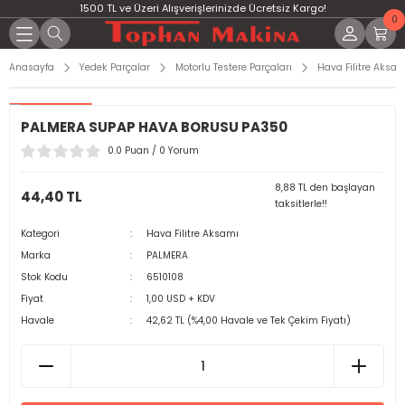
1500 TL ve Üzeri Alışverişlerinizde Ücretsiz Kargo!
0
Anasayfa
Yedek Parçalar
Motorlu Testere Parçaları
Hava Filitre Aksam
PALMERA SUPAP HAVA BORUSU PA350
0.0 Puan / 0 Yorum
8,88 TL den başlayan
44,40 TL
taksitlerle!!
Kategori
Hava Filitre Aksamı
Marka
PALMERA
Stok Kodu
6510108
Fiyat
1,00 USD + KDV
Havale
42,62 TL (%4,00 Havale ve Tek Çekim Fiyatı)