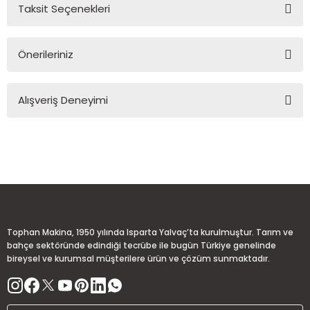
Taksit Seçenekleri
Yorum Yaz
Ürün hakkında henüz soru sorulmamış.
Önerileriniz
Soru Sor
Bu ürünün fiyat bilgisi, resim, ürün açıklamalarında ve diğer
Alışveriş Deneyimi
konularda yetersiz gördüğünüz noktaları öneri formunu
kullanarak tarafımıza iletebilirsiniz.
Görüş ve önerileriniz için teşekkür ederiz.
Sitemize ilk yorumu siz yapın!
Ürün resmi kalitesiz, bozuk veya görüntülenemiyor.
Ürün açıklamasında eksik bilgiler bulunuyor.
Deneyimini Paylaş
Ürün bilgilerinde hatalar bulunuyor.
Ürün fiyatı diğer sitelerden daha pahalı.
Tophan Makina, 1950 yılında Isparta Yalvaç’ta kurulmuştur. Tarım ve
Bu ürüne benzer farklı alternatifler olmalı.
bahçe sektöründe edindiği tecrübe ile bugün Türkiye genelinde
bireysel ve kurumsal müşterilere ürün ve çözüm sunmaktadır.