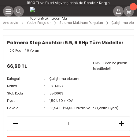
1500 TL ve Üzeri Alışverişlerinizde Ücretsiz Kargo!
Anasayfa
Yedek Parçalar
Sulama Makinası Parçaları
Çalıştırma Aks
Palmera Stop Anahtarı 5.5, 6.5Hp Tüm Modeller
0.0 Puan / 0 Yorum
13,32 TL den başlayan
66,60 TL
taksitlerle!!
Kategori
Çalıştırma Aksamı
Marka
PALMERA
Stok Kodu
5510909
Fiyat
1,50 USD + KDV
Havale
63,94 TL (%4,00 Havale ve Tek Çekim Fiyatı)