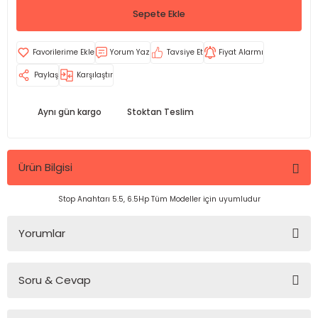
Sepete Ekle
Yorum Yaz
Tavsiye Et
Fiyat Alarmı
Paylaş
Karşılaştır
Aynı gün kargo
Stoktan Teslim
Ürün Bilgisi
Stop Anahtarı 5.5, 6.5Hp Tüm Modeller için uyumludur
Yorumlar
Soru & Cevap
Bu ürüne ilk yorumu siz yapın!