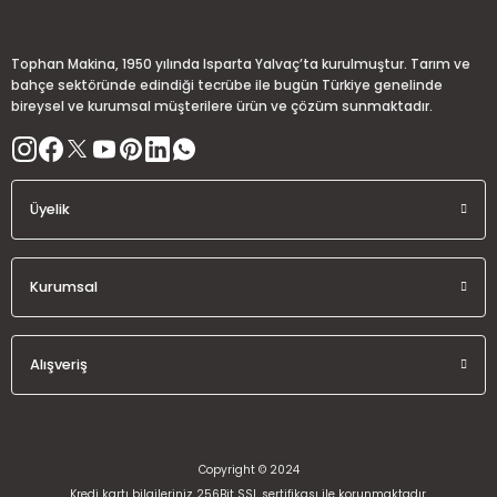
Deneyimini Paylaş
Ürün bilgilerinde hatalar bulunuyor.
Ürün fiyatı diğer sitelerden daha pahalı.
Tophan Makina, 1950 yılında Isparta Yalvaç’ta kurulmuştur. Tarım ve
Bu ürüne benzer farklı alternatifler olmalı.
bahçe sektöründe edindiği tecrübe ile bugün Türkiye genelinde
bireysel ve kurumsal müşterilere ürün ve çözüm sunmaktadır.
Üyelik
Gönder
Kurumsal
Alışveriş
Copyright © 2024
Kredi kartı bilgileriniz 256Bit SSL sertifikası ile korunmaktadır.