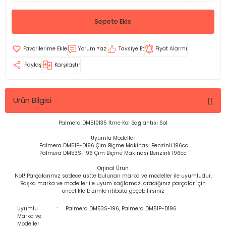
Sepete Ekle
Yorum Yaz
Tavsiye Et
Fiyat Alarmı
Paylaş
Karşılaştır
Ürün Bilgisi
Palmera DM510135 İtme Kol Bağlantısı Sol
Uyumlu Modeller
Palmera DM51P-D196 Çim Biçme Makinası Benzinli 196cc
Palmera DM53S-196 Çim Biçme Makinası Benzinli 196cc
Orjinal Ürün
Not! Parçalarımız sadece üstte bulunan marka ve modeller ile uyumludur,
Başka marka ve modeller ile uyum sağlamaz, aradığınız parçalar için
öncelikle bizimle irtibata geçebilirsiniz
Uyumlu
:
Palmera DM53S-196, Palmera DM51P-D196
Marka ve
Modeller