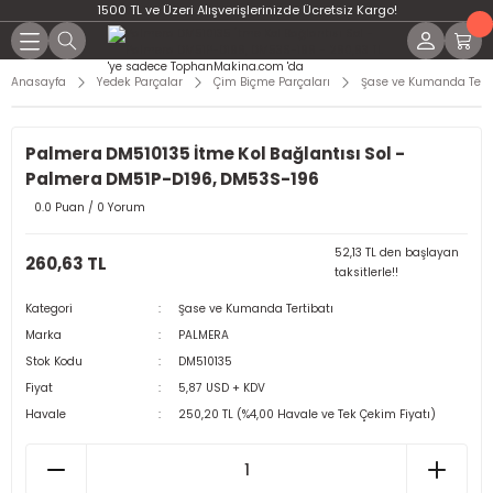
1500 TL ve Üzeri Alışverişlerinizde Ücretsiz Kargo!
Anasayfa
Yedek Parçalar
Çim Biçme Parçaları
Şase ve Kumanda Terti
Palmera DM510135 İtme Kol Bağlantısı Sol -
Palmera DM51P-D196, DM53S-196
0.0 Puan / 0 Yorum
52,13 TL den başlayan
260,63 TL
taksitlerle!!
Kategori
Şase ve Kumanda Tertibatı
Marka
PALMERA
Stok Kodu
DM510135
Fiyat
5,87 USD + KDV
Havale
250,20 TL (%4,00 Havale ve Tek Çekim Fiyatı)