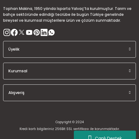
Ürün fiyatı diğer sitelerden daha pahalı.
Tophan Makina, 1950 yılında Isparta Yalvaç’ta kurulmuştur. Tarım ve
Bu ürüne benzer farklı alternatifler olmalı.
bahçe sektöründe edindiği tecrübe ile bugün Türkiye genelinde
bireysel ve kurumsal müşterilere ürün ve çözüm sunmaktadır.
Üyelik
Gönder
Kurumsal
Alışveriş
Copyright © 2024
Kredi kartı bilgileriniz 256Bit SSL sertifikası ile korunmaktadır.
Canlı Destek