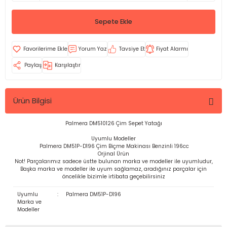
Sepete Ekle
Yorum Yaz
Tavsiye Et
Fiyat Alarmı
Paylaş
Karşılaştır
Ürün Bilgisi
Palmera DM510126 Çim Sepet Yatağı
Uyumlu Modeller
Palmera DM51P-D196 Çim Biçme Makinası Benzinli 196cc
Orjinal Ürün
Not! Parçalarımız sadece üstte bulunan marka ve modeller ile uyumludur,
Başka marka ve modeller ile uyum sağlamaz, aradığınız parçalar için
öncelikle bizimle irtibata geçebilirsiniz
Uyumlu
:
Palmera DM51P-D196
Marka ve
Modeller