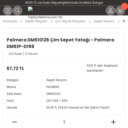
1500 TL ve Üzeri Alışverişlerinizde Ücretsiz Kargo!
Anasayfa
Yedek Parçalar
Çim Biçme Parçaları
Sepet Aksamı
Pal
Palmera DM510126 Çim Sepet Yatağı - Palmera
DM51P-D196
0.0 Puan / 0 Yorum
11,54 TL den başlayan
57,72 TL
taksitlerle!!
Kategori
Sepet Aksamı
Marka
PALMERA
Stok Kodu
DM510126
Fiyat
1,30 USD + KDV
Havale
55,41 TL (%4,00 Havale ve Tek Çekim Fiyatı)