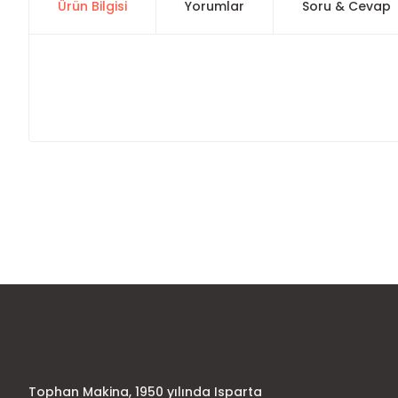
Ürün Bilgisi
Yorumlar
Soru & Cevap
Bu ürünün fiyat bilgisi, resim, ürün açıklamalarında ve diğer
Görüş ve önerileriniz için teşekkür ederiz.
Ürün resmi kalitesiz, bozuk veya görüntülenemiyor.
Ürün açıklamasında eksik bilgiler bulunuyor.
Ürün bilgilerinde hatalar bulunuyor.
Ürün fiyatı diğer sitelerden daha pahalı.
Bu ürüne benzer farklı alternatifler olmalı.
Tophan Makina, 1950 yılında Isparta