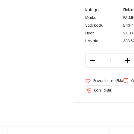
Kategori
Elektr
Marka
PALM
Stok Kodu
B4314
Fiyat
9,00 
Havale
383,62
Y
Karşılaştır