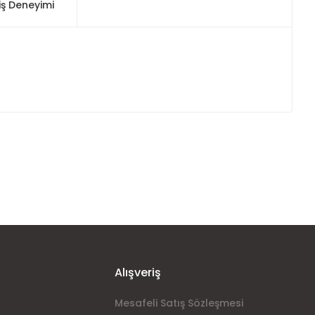
iş Deneyimi
ımıza iletebilirsiniz.
Alışveriş
Mesafeli Satış Sözleşmesi