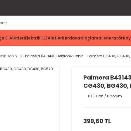
e El Aletleri
Elektrikli El Aletleri
Hırdavat
İlaçlama
Jeneratör
Kay
onik Bobin
Palmera B431430 Elektronik Bobin - Palmera BG430, CG430
Palmera B43143
CG430, BG430,
0.0 Puan / 0 Yorum
399,60 TL