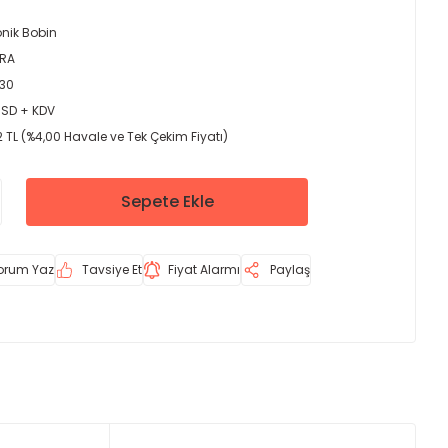
onik Bobin
ERA
30
USD + KDV
 TL (%4,00 Havale ve Tek Çekim Fiyatı)
Sepete Ekle
orum Yaz
Tavsiye Et
Fiyat Alarmı
Paylaş