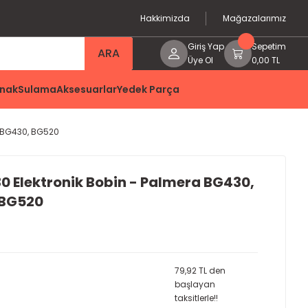
Hakkimizda
Mağazalarımız
Giriş Yap
Sepetim
ARA
Üye Ol
0,00 TL
nak
Sulama
Aksesuarlar
Yedek Parça
, BG430, BG520
0 Elektronik Bobin - Palmera BG430,
 BG520
79,92 TL den
başlayan
taksitlerle!!