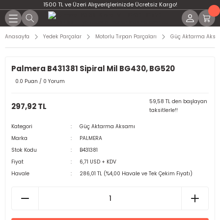
1500 TL ve Üzeri Alışverişlerinizde Ücretsiz Kargo!
Anasayfa
Yedek Parçalar
Motorlu Tırpan Parçaları
Güç Aktarma Aksa
Palmera B431381 Sipiral Mil BG430, BG520
0.0 Puan / 0 Yorum
59,58 TL den başlayan
297,92 TL
taksitlerle!!
Kategori
Güç Aktarma Aksamı
Marka
PALMERA
Stok Kodu
B431381
Fiyat
6,71 USD + KDV
Havale
286,01 TL (%4,00 Havale ve Tek Çekim Fiyatı)