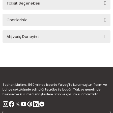
Taksit Seçenekleri
Yorum Yaz
Ürün hakkında henüz soru sorulmamış.
Önerileriniz
Soru Sor
Bu ürünün fiyat bilgisi, resim, ürün açıklamalarında ve diğer
Alışveriş Deneyimi
konularda yetersiz gördüğünüz noktaları öneri formunu
kullanarak tarafımıza iletebilirsiniz.
Görüş ve önerileriniz için teşekkür ederiz.
Sitemize ilk yorumu siz yapın!
Ürün resmi kalitesiz, bozuk veya görüntülenemiyor.
Ürün açıklamasında eksik bilgiler bulunuyor.
Deneyimini Paylaş
Ürün bilgilerinde hatalar bulunuyor.
Ürün fiyatı diğer sitelerden daha pahalı.
Tophan Makina, 1950 yılında Isparta Yalvaç’ta kurulmuştur. Tarım ve
Bu ürüne benzer farklı alternatifler olmalı.
bahçe sektöründe edindiği tecrübe ile bugün Türkiye genelinde
bireysel ve kurumsal müşterilere ürün ve çözüm sunmaktadır.