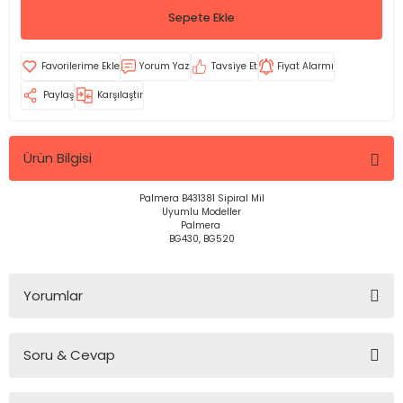
Sepete Ekle
Yorum Yaz
Tavsiye Et
Fiyat Alarmı
Paylaş
Karşılaştır
Ürün Bilgisi
Palmera B431381 Sipiral Mil
Uyumlu Modeller
Palmera
BG430, BG520
Yorumlar
Soru & Cevap
Bu ürüne ilk yorumu siz yapın!