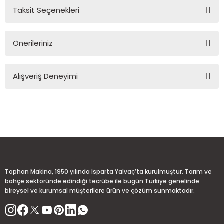
Taksit Seçenekleri
Yorum Yaz
Ürün hakkında henüz soru sorulmamış.
Önerileriniz
Soru Sor
Bu ürünün fiyat bilgisi, resim, ürün açıklamalarında ve diğer
Alışveriş Deneyimi
konularda yetersiz gördüğünüz noktaları öneri formunu
kullanarak tarafımıza iletebilirsiniz.
Görüş ve önerileriniz için teşekkür ederiz.
Sitemize ilk yorumu siz yapın!
Ürün resmi kalitesiz, bozuk veya görüntülenemiyor.
Ürün açıklamasında eksik bilgiler bulunuyor.
Deneyimini Paylaş
Ürün bilgilerinde hatalar bulunuyor.
Ürün fiyatı diğer sitelerden daha pahalı.
Tophan Makina, 1950 yılında Isparta Yalvaç’ta kurulmuştur. Tarım ve
Bu ürüne benzer farklı alternatifler olmalı.
bahçe sektöründe edindiği tecrübe ile bugün Türkiye genelinde
bireysel ve kurumsal müşterilere ürün ve çözüm sunmaktadır.