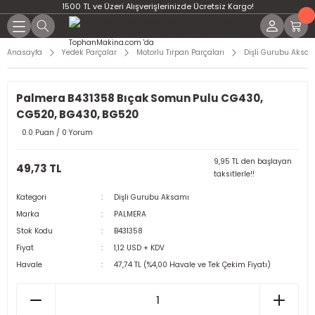
1500 TL ve Üzeri Alışverişlerinizde Ücretsiz Kargo!
Anasayfa
Yedek Parçalar
Motorlu Tırpan Parçaları
Dişli Gurubu Aksa
Palmera B431358 Bıçak Somun Pulu CG430,
CG520, BG430, BG520
0.0 Puan / 0 Yorum
9,95 TL den başlayan
49,73 TL
taksitlerle!!
Kategori
Dişli Gurubu Aksamı
Marka
PALMERA
Stok Kodu
B431358
Fiyat
1,12 USD + KDV
Havale
47,74 TL (%4,00 Havale ve Tek Çekim Fiyatı)