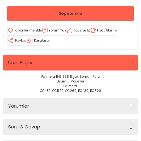
Sepete Ekle
Yorum Yaz
Tavsiye Et
Fiyat Alarmı
Paylaş
Karşılaştır
Ürün Bilgisi
Palmera B431358 Bıçak Somun Pulu
Uyumlu Modeller
Palmera
CG430, CG520, CG260, BG430, BG520
Yorumlar
Soru & Cevap
Bu ürüne ilk yorumu siz yapın!