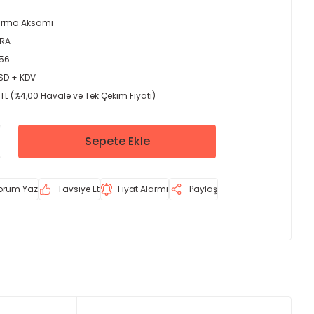
tırma Aksamı
ERA
56
USD + KDV
TL (%4,00 Havale ve Tek Çekim Fiyatı)
Sepete Ekle
orum Yaz
Tavsiye Et
Fiyat Alarmı
Paylaş