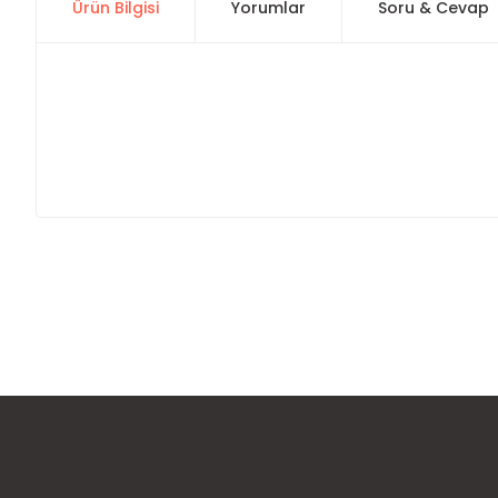
Ürün Bilgisi
Yorumlar
Soru & Cevap
Bu ürünün fiyat bilgisi, resim, ürün açıklamalarında ve diğer
Görüş ve önerileriniz için teşekkür ederiz.
Ürün resmi kalitesiz, bozuk veya görüntülenemiyor.
Ürün açıklamasında eksik bilgiler bulunuyor.
Ürün bilgilerinde hatalar bulunuyor.
Ürün fiyatı diğer sitelerden daha pahalı.
Bu ürüne benzer farklı alternatifler olmalı.