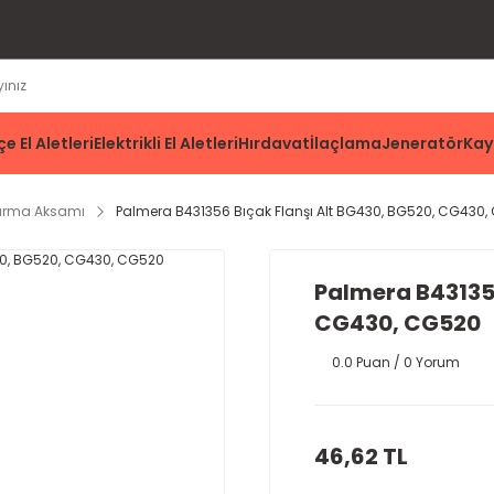
e El Aletleri
Elektrikli El Aletleri
Hırdavat
İlaçlama
Jeneratör
Kay
tırma Aksamı
Palmera B431356 Bıçak Flanşı Alt BG430, BG520, CG430
Palmera B431356
CG430, CG520
0.0 Puan / 0 Yorum
46,62 TL