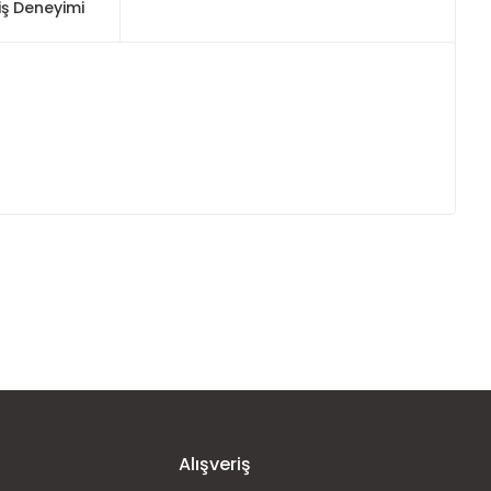
iş Deneyimi
ımıza iletebilirsiniz.
Alışveriş