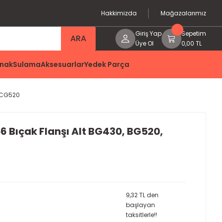
Hakkimizda
Mağazalarımız
Giriş Yap
Sepetim
ARA
Üye Ol
0,00 TL
nak
Sulama
Aksesuarlar
Yedek Parça
, CG520
 Bıçak Flanşı Alt BG430, BG520,
9,32 TL den
başlayan
taksitlerle!!