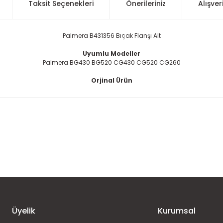
Taksit Seçenekleri
Önerileriniz
Alışver
Palmera B431356 Bıçak Flanşı Alt
Uyumlu Modeller
Palmera BG430 BG520 CG430 CG520 CG260
Orjinal Ürün
 konularda yetersiz gördüğünüz noktaları öneri formunu kullanarak taraf
Ürün hakkında henüz soru sorulmamış.
Bu ürüne ilk yorumu siz yapın!
Sitemize ilk yorumu siz yapın!
Deneyimini Paylaş
Yorum Yaz
Soru Sor
Üyelik
Kurumsal