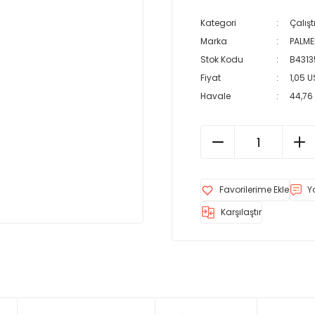
Kategori
Çalış
Marka
PALM
Stok Kodu
B4313
Fiyat
1,05 
Havale
44,76 
Y
Karşılaştır