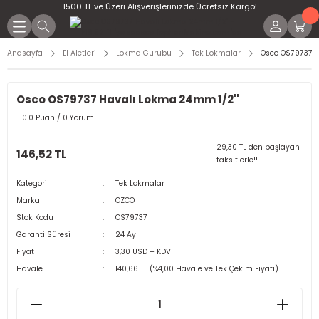
1500 TL ve Üzeri Alışverişlerinizde Ücretsiz Kargo!
Anasayfa
El Aletleri
Lokma Gurubu
Tek Lokmalar
Osco OS79737 H
Osco OS79737 Havalı Lokma 24mm 1/2''
0.0 Puan / 0 Yorum
29,30 TL den başlayan
146,52 TL
taksitlerle!!
Kategori
Tek Lokmalar
Marka
OZCO
Stok Kodu
OS79737
Garanti Süresi
24 Ay
Fiyat
3,30 USD + KDV
Havale
140,66 TL (%4,00 Havale ve Tek Çekim Fiyatı)