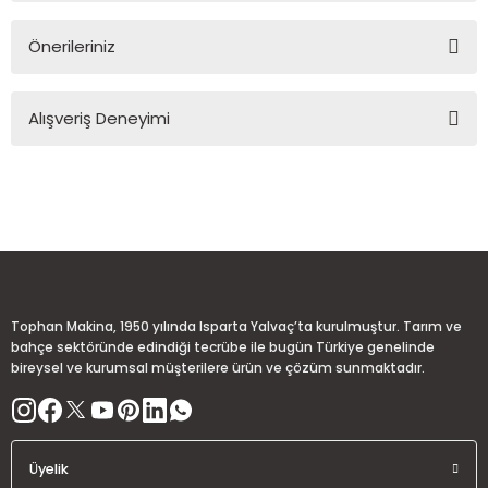
Önerileriniz
Soru Sor
Bu ürünün fiyat bilgisi, resim, ürün açıklamalarında ve diğer
Alışveriş Deneyimi
konularda yetersiz gördüğünüz noktaları öneri formunu
kullanarak tarafımıza iletebilirsiniz.
Görüş ve önerileriniz için teşekkür ederiz.
Sitemize ilk yorumu siz yapın!
Ürün resmi kalitesiz, bozuk veya görüntülenemiyor.
Ürün açıklamasında eksik bilgiler bulunuyor.
Deneyimini Paylaş
Ürün bilgilerinde hatalar bulunuyor.
Ürün fiyatı diğer sitelerden daha pahalı.
Tophan Makina, 1950 yılında Isparta Yalvaç’ta kurulmuştur. Tarım ve
Bu ürüne benzer farklı alternatifler olmalı.
bahçe sektöründe edindiği tecrübe ile bugün Türkiye genelinde
bireysel ve kurumsal müşterilere ürün ve çözüm sunmaktadır.
Üyelik
Gönder