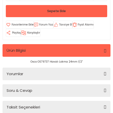
Sepete Ekle
Yorum Yaz
Tavsiye Et
Fiyat Alarmı
Paylaş
Karşılaştır
Ürün Bilgisi
Osco OS79737 Havalı Lokma 24mm 1/2''
Yorumlar
Soru & Cevap
Bu ürüne ilk yorumu siz yapın!
Taksit Seçenekleri
Yorum Yaz
Ürün hakkında henüz soru sorulmamış.