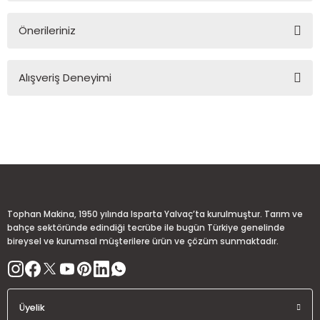
Önerileriniz
Soru Sor
Bu ürünün fiyat bilgisi, resim, ürün açıklamalarında ve diğer
Alışveriş Deneyimi
konularda yetersiz gördüğünüz noktaları öneri formunu
kullanarak tarafımıza iletebilirsiniz.
Görüş ve önerileriniz için teşekkür ederiz.
Sitemize ilk yorumu siz yapın!
Ürün resmi kalitesiz, bozuk veya görüntülenemiyor.
Ürün açıklamasında eksik bilgiler bulunuyor.
Deneyimini Paylaş
Ürün bilgilerinde hatalar bulunuyor.
Ürün fiyatı diğer sitelerden daha pahalı.
Tophan Makina, 1950 yılında Isparta Yalvaç’ta kurulmuştur. Tarım ve
Bu ürüne benzer farklı alternatifler olmalı.
bahçe sektöründe edindiği tecrübe ile bugün Türkiye genelinde
bireysel ve kurumsal müşterilere ürün ve çözüm sunmaktadır.
Üyelik
Gönder