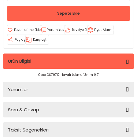
Sepete Ekle
Yorum Yaz
Tavsiye Et
Fiyat Alarmı
Paylaş
Karşılaştır
Ürün Bilgisi
Osco OS79717 Havalı Lokma 13mm 1/2''
Yorumlar
Soru & Cevap
Bu ürüne ilk yorumu siz yapın!
Taksit Seçenekleri
Yorum Yaz
Ürün hakkında henüz soru sorulmamış.