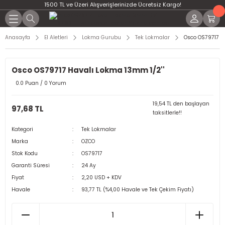
1500 TL ve Üzeri Alışverişlerinizde Ücretsiz Kargo!
Anasayfa
El Aletleri
Lokma Gurubu
Tek Lokmalar
Osco OS79717 H
Osco OS79717 Havalı Lokma 13mm 1/2''
0.0 Puan / 0 Yorum
19,54 TL den başlayan
97,68 TL
taksitlerle!!
Kategori
Tek Lokmalar
Marka
OZCO
Stok Kodu
OS79717
Garanti Süresi
24 Ay
Fiyat
2,20 USD + KDV
Havale
93,77 TL (%4,00 Havale ve Tek Çekim Fiyatı)